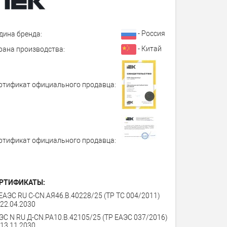
- Россия
дина бренда:
- Китай
рана производства:
ртификат официального продавца:
ртификат официального продавца:
РТИФИКАТЫ:
ЕАЭС RU C-CN.АЯ46.В.40228/25 (ТР ТС 004/2011)
 22.04.2030
ЭС N RU Д-CN.PA10.В.42105/25 (ТР ЕАЭС 037/2016)
 13.11.2030