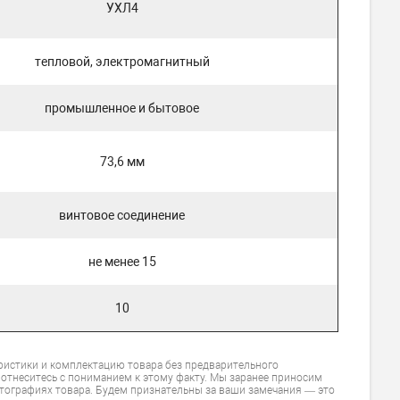
УХЛ4
тепловой, электромагнитный
промышленное и бытовое
73,6 мм
винтовое соединение
не менее 15
10
ристики и комплектацию товара без предварительного
 отнеситесь с пониманием к этому факту. Мы заранее приносим
тографиях товара. Будем признательны за ваши замечания — это