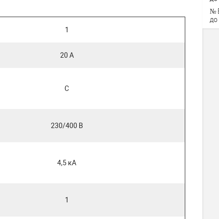
№ 
до
1
20 А
C
230/400 В
4,5 кА
1