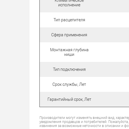
Климатическое
исполнение
Тип расцепителя
Сфера применения
Монтажная глубина
ниши
Тип подключения
Срок службы, Лет
Гарантийный срок, Лет
Производители могут изменять внешний вид, характе
уведомления продавцов и потребителей. Пожалуйста,
извинения за возможные неточности в описании и фо