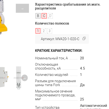
Характеристика срабатывания эл.магн.
→
расцепителя
B
C
D
Количество полюсов
1
2
3
Артикул: MVA20-1-020-C
КРАТКИЕ ХАРАКТЕРИСТИКИ:
Номинальный ток, А
20
Отключающая
способность, кА
4.5
Количество модулей
1
→
Разъем для подключения
шины типа Fork
Да
Максимальное сечение
подключаемого провода,
мм²
25
Автоматический
Тип устройства