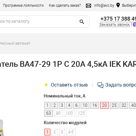
Программа лояльности
Как сделать заказ?
info@avs.by
Выберит
+375 17 388 4
|
Заказать звонок
олюсный автомат
ель ВА47-29 1P C 20А 4,5кА IEK KA
★
Оставить отзыв
Задать вопр
|
Номинальный ток, А
1
2
3
4
6
10
16
20
25
32
40
63
80
100
125
Количество модулей
1
2
3
4.5