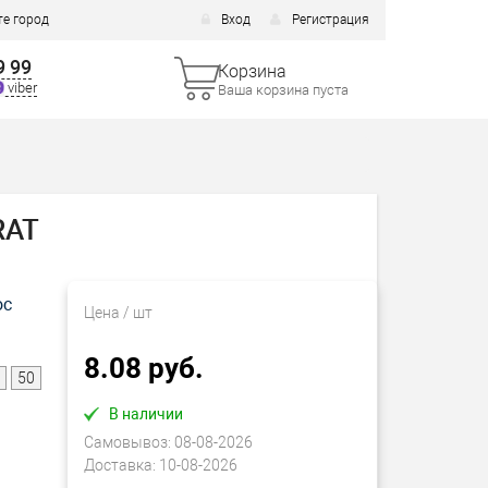
е город
Вход
Регистрация
9 99
Корзина
viber
Ваша корзина пуста
RAT
ос
Цена
/ шт
8.08 руб.
50
В наличии
Самовывоз:
08-08-2026
Доставка:
10-08-2026