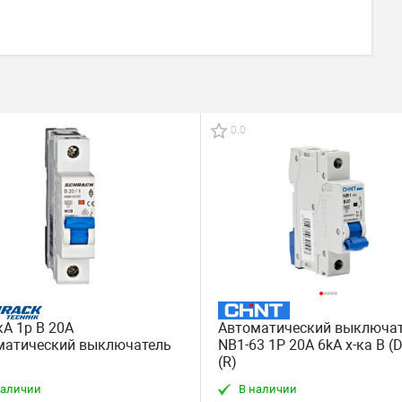
0.0
А 1p B 20A
Автоматический выключа
матический выключатель
NB1-63 1P 20A 6kA х-ка B (
(R)
наличии
В наличии