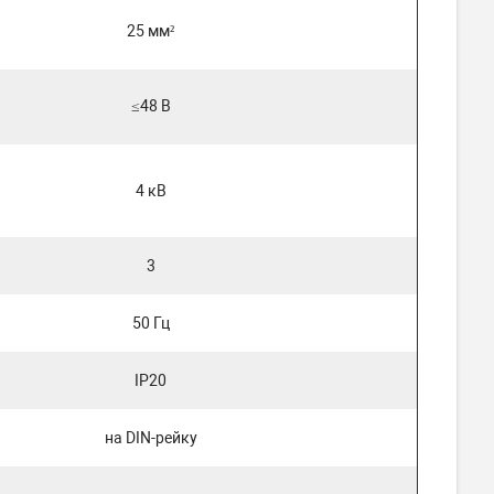
25 мм²
≤48 В
4 кВ
3
50 Гц
IP20
на DIN-рейку