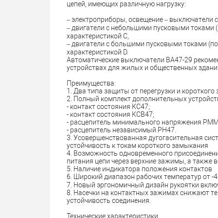
цепей, имеющих различную нагрузку:
– электроприборы, освещение – выключатели с
– двигатели с небольшими пусковыми токами (
характеристикой C,
– двигатели с большими пусковыми токами (п
характеристикой D.
Автоматические выключатели ВА47-29 рекоме
устройствах для жилых и общественных здани
Преимущества:
1. Два типа защиты от перегрузки и короткого
2. Полный комплект дополнительных устройст
- контакт состояния КС47;
- контакт состояния КСВ47;
- расцепитель минимального напряжения РММ
- расцепитель независимый РН47.
3. Усовершенствованная дугогасительная сис
устойчивость к токам короткого замыкания
4. Возможность одновременного присоединен
питания цепи через верхние зажимы, а также 
5. Наличие индикатора положения контактов
6. Широкий диапазон рабочих температур от -40
7. Новый эргономичный дизайн рукоятки вкл
8. Насечки на контактных зажимах снижают т
устойчивость соединения.
Технические характеристики