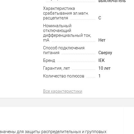
выключатель
Характеристика
срабатывания эл.магн.
расцепителя
C
Номинальный
отключающий
дифференциальный ток,
mA
Нет
Способ подключения
питания
Сверху
Бренд
IEK
Гарантия, лет
10 лет
Количество полюсов
1
Все характеристики
значены для защиты распределительных и групповых