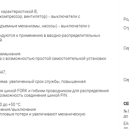
 характеристикой В,
компрессор, вентилятор) – выключатели с
Ро
одъемные механизмы, насосы) – выключатели с
Ст
ндуются к применению в вводно-распределительных
й.
Се
 замыкания.
в с возможностью простой самостоятельной установки:
47;
Се
тема: увеличенный срок службы, повышенная
ия шиной FORK и гибким проводником для распределения
возможность соединения шиной PIN.
СЕ
 до +50 °С.
ючения/выключения
№ 
епловые потери и увеличивают механическую
до
ЕА
до