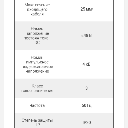
Макс сечение
25 мм²
входящего
кабеля
Номин
напряжение
≤48 В
постоян тока -
DC
Номин
импульсное
4 кВ
выдерживаемое
напряжение
Класс
3
токоограничения
Частота
50 Гц
Степень защиты
IP20
- IP