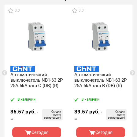
0.0
0.0
Автоматический
Автоматический
выключатель NB1-63 2P
выключатель NB1-63 2P
25A 6kA х-ка C (DB) (R)
25A 6kA х-ка B (DB) (R)
В наличии
В наличии
36.57 руб.
39.57 руб.
Скидка
Скидка
/
/
после
после
регистрации!
регистрации!
шт
шт
Сегодня
Сегодня