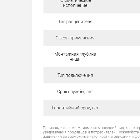
Климатическое
исполнение
Тип расцепителя
Сфера применения
Монтажная глубина
ниши
Тип подключения
Срок службы, лет
Гарантийный срок, лет
Производители могут изменять внешний вид, характе
уведомления продавцов и потребителей. Пожалуйста,
извинения за возможные неточности в описании и фо