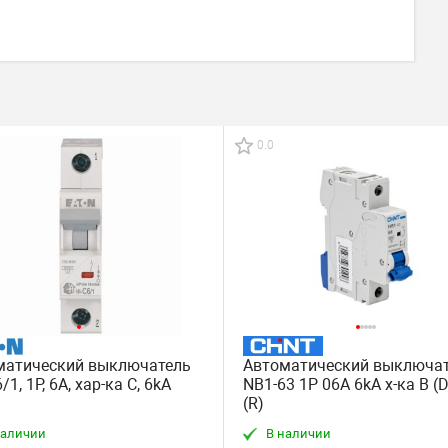
0.0
матический выключатель
Автоматический выключа
/1, 1Р, 6А, хар-ка С, 6kA
NB1-63 1P 06A 6kA х-ка B (
(R)
наличии
В наличии