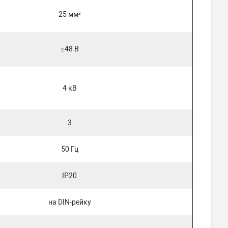
25 мм²
≤48 В
4 кВ
3
50 Гц
IP20
на DIN-рейку