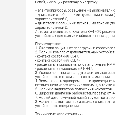
цепей, имеющих различную нагрузку:
– электроприборы, освещение – выключатели с
– двигатели с небольшими пусковыми токами (
характеристикой C,
– двигатели с большими пусковыми токами (п
характеристикой D.
Автоматические выключатели ВА47-29 рекоме
устройствах для жилых и общественных здани
Преимущества:
1. Два типа защиты от перегрузки и короткого
2. Полный комплект дополнительных устройст
- контакт состояния КС47;
- контакт состояния КСВ47;
- расцепитель минимального напряжения РММ
- расцепитель независимый РН47.
3. Усовершенствованная дугогасительная сис
устойчивость к токам короткого замыкания
4. Возможность одновременного присоединен
питания цепи через верхние зажимы, а также 
5. Наличие индикатора положения контактов
6. Широкий диапазон рабочих температур от -40
7. Новый эргономичный дизайн рукоятки вкл
8. Насечки на контактных зажимах снижают т
устойчивость соединения.
Технические характеристики