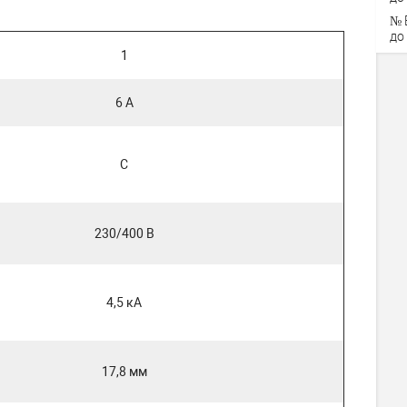
№ 
до
1
6 А
C
230/400 В
4,5 кА
17,8 мм