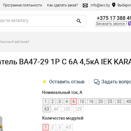
Программа лояльности
Как сделать заказ?
info@avs.by
Выберит
+375 17 388 4
|
Заказать звонок
олюсный автомат
ель ВА47-29 1P C 6А 4,5кА IEK KAR
★
Оставить отзыв
Задать вопр
|
Номинальный ток, А
1
2
3
4
6
10
16
20
25
32
40
63
80
100
125
Количество модулей
1
2
3
4.5