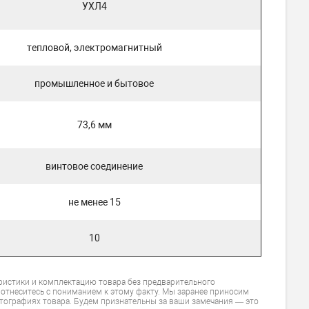
УХЛ4
тепловой, электромагнитный
промышленное и бытовое
73,6 мм
винтовое соединение
не менее 15
10
ристики и комплектацию товара без предварительного
 отнеситесь с пониманием к этому факту. Мы заранее приносим
тографиях товара. Будем признательны за ваши замечания — это