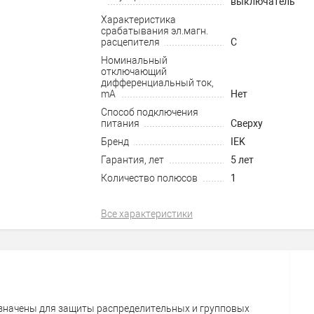
выключатель
Характеристика
срабатывания эл.магн.
расцепителя
C
Номинальный
отключающий
дифференциальный ток,
mA
Нет
Способ подключения
питания
Сверху
Бренд
IEK
Гарантия, лет
5 лет
Количество полюсов
1
Все характеристики
значены для защиты распределительных и групповых