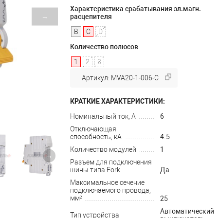
Характеристика срабатывания эл.магн.
→
расцепителя
B
C
D
Количество полюсов
1
2
3
Артикул: MVA20-1-006-C
КРАТКИЕ ХАРАКТЕРИСТИКИ:
Номинальный ток, А
6
Отключающая
способность, кА
4.5
Количество модулей
1
→
Разъем для подключения
шины типа Fork
Да
Максимальное сечение
подключаемого провода,
мм²
25
Автоматический
Тип устройства