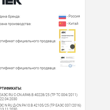
- Россия
дина бренда:
- Китай
рана производства:
ртификат официального продавца:
ртификат официального продавца:
РТИФИКАТЫ:
ЕАЭС RU C-CN.АЯ46.В.40228/25 (ТР ТС 004/2011)
 22.04.2030
ЭС N RU Д-CN.PA10.В.42105/25 (ТР ЕАЭС 037/2016)
 13.11.2030