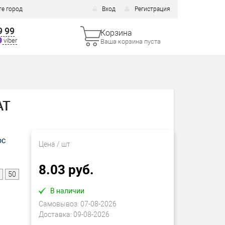
е город
Вход
Регистрация
9 99
Корзина
viber
Ваша корзина пуста
AT
ос
Цена
/ шт
8.03 руб.
50
В наличии
Самовывоз:
07-08-2026
Доставка:
09-08-2026