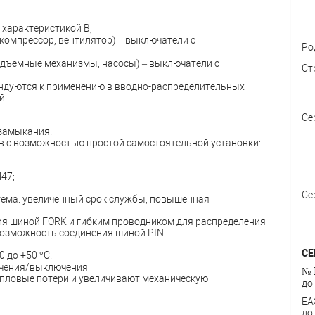
 характеристикой В,
компрессор, вентилятор) – выключатели с
Ро
одъемные механизмы, насосы) – выключатели с
Ст
ндуются к применению в вводно-распределительных
й.
Се
 замыкания.
в с возможностью простой самостоятельной установки:
47;
Се
тема: увеличенный срок службы, повышенная
ия шиной FORK и гибким проводником для распределения
возможность соединения шиной PIN.
СЕ
 до +50 °С.
ючения/выключения
№ 
епловые потери и увеличивают механическую
до
ЕА
до