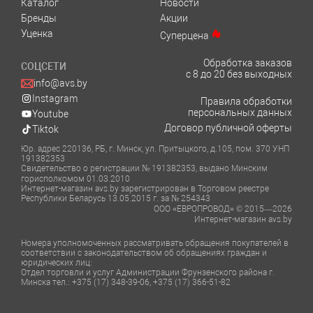
Каталог
Новости
Бренды
Акции
Уценка
Суперцена
Обработка заказов
СОЦСЕТИ
с 8 до 20 без выходных
info@avs.by
Instagram
Правила обработки
персональных данных
Youtube
Договор публичной оферты
Tiktok
Юр. адрес 220136, РБ, г. Минск, ул. Притыцкого, д.105, пом. 370 УНП
191382353
Свидетельство о регистрации № 191382353, выдано Минским
горисполкомом 01.03.2010
Интернет-магазин avs.by зарегистрирован в Торговом реестре
Республики Беларусь 13.05.2015 г. за № 254343
ООО «ЕВРОПРОВОД» © 2015—2026
Интернет-магазин avs.by
Номера уполномоченных рассматривать обращения покупателей в
соответствии с законодательством об обращениях граждан и
юридических лиц:
Отдел торговли и услуг Администрации Фрунзенского района г.
Минска тел.: +375 (17) 348-39-06, +375 (17) 366-51-82