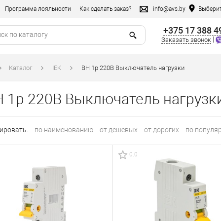
Программа лояльности
Как сделать заказ?
info@avs.by
Выберит
+375 17 388 4
|
Заказать звонок
Каталог
IEK
ВН 1р 220В Выключатель нагрузки
 1р 220В Выключатель нагрузк
ировать:
по наименованию
от дешевых
от дорогих
по популя
0.0