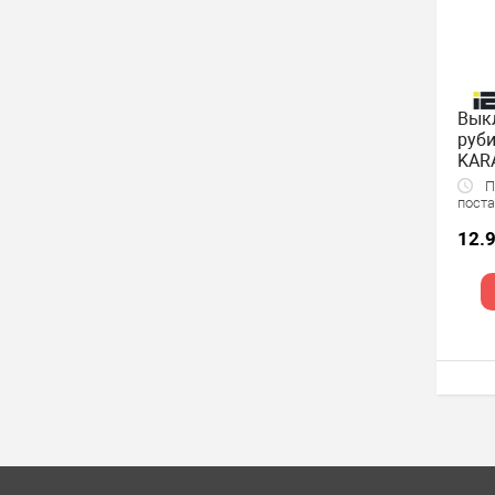
Выкл
руби
KAR
По
поста
12.