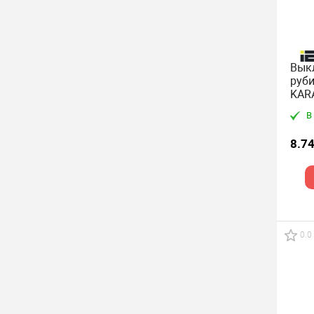
Выкл
руби
KAR
В
8.74
0.0