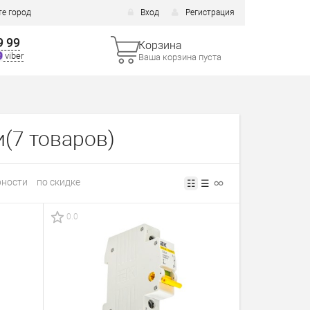
е город
Вход
Регистрация
9 99
Корзина
viber
Ваша корзина пуста
и
(7 товаров)
рности
по скидке
☷
☰
0.0