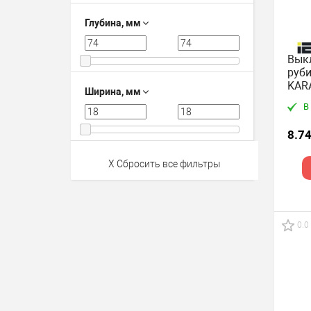
Глубина, мм
Выкл
руби
KAR
Ширина, мм
В
8.74
X Сбросить все фильтры
0.0