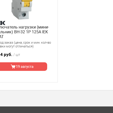
ючатель нагрузки (мини-
льник) ВН-32 1P 125А IEK
AT
д заказ (цена, срок и мин. кол-во
вки могут отличаться)
94 руб.
/ шт
19 августа