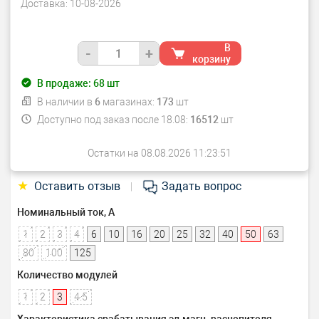
Доставка:
10-08-2026
В
-
+
корзину
В продаже:
68
шт
В наличии в
6
магазинах:
173
шт
Доступно под заказ после 18.08:
16512
шт
Остатки на 08.08.2026 11:23:51
★
Оставить отзыв
Задать вопрос
|
Номинальный ток, А
1
2
3
4
6
10
16
20
25
32
40
50
63
80
100
125
Количество модулей
1
2
3
4.5
Характеристика срабатывания эл.магн. расцепителя