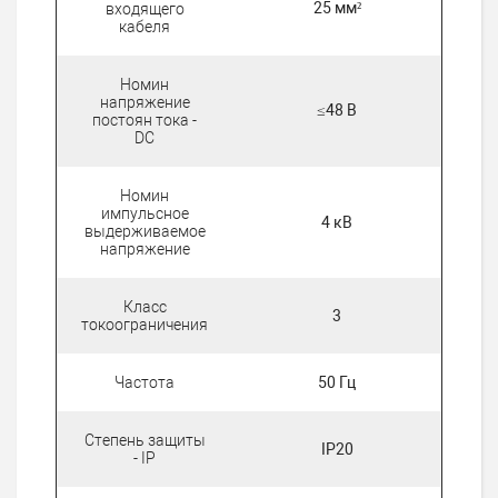
25 мм²
входящего
кабеля
Номин
напряжение
≤48 В
постоян тока -
DC
Номин
импульсное
4 кВ
выдерживаемое
напряжение
Класс
3
токоограничения
Частота
50 Гц
Степень защиты
IP20
- IP