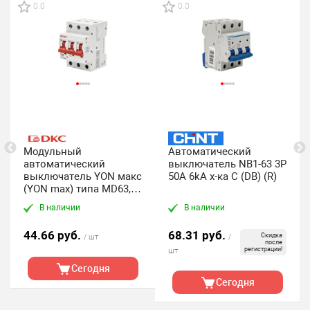
0.0
0.0
Модульный
Автоматический
автоматический
выключатель NB1-63 3P
выключатель YON макс
50A 6kA х-ка C (DB) (R)
(YON max) типа MD63, 3
полюса, хар-ка C, 50А,
В наличии
В наличии
6кА, DKC
44.66 руб.
68.31 руб.
Скидка
/ шт
/
после
регистрации!
шт
Сегодня
Сегодня