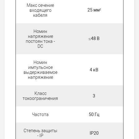
Макс сечение
25 мм²
входящего
кабеля
Номин
напряжение
≤48 В
постоян тока -
DC
Номин
импульсное
4 кВ
выдерживаемое
напряжение
Класс
3
токоограничения
Частота
50 Гц
Степень защиты
IP20
- IP