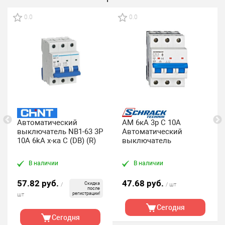
0.0
0.0
Автоматический
AM 6кА 3p С 10A
выключатель NB1-63 3P
Автоматический
10A 6kA х-ка C (DB) (R)
выключатель
В наличии
В наличии
57.82 руб.
47.68 руб.
Скидка
/
/ шт
после
регистрации!
шт
Сегодня
Сегодня