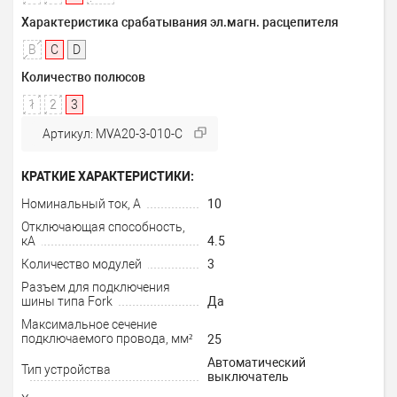
Характеристика срабатывания эл.магн. расцепителя
B
C
D
Количество полюсов
1
2
3
Артикул: MVA20-3-010-C
КРАТКИЕ ХАРАКТЕРИСТИКИ:
Номинальный ток, А
10
Отключающая способность,
кА
4.5
Количество модулей
3
Разъем для подключения
шины типа Fork
Да
Максимальное сечение
подключаемого провода, мм²
25
Автоматический
Тип устройства
выключатель