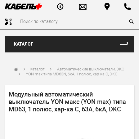
КАТАЛОГ
Каталог
Автоматические выключатели, DKC
YON max типа MD63N, 6кА, 1 полюс, хар-ка C, DKC
Модульный автоматический
выключатель YON макс (YON max) типа
MD63, 1 полюс, хар-ка C, 63А, 6кА, DKC