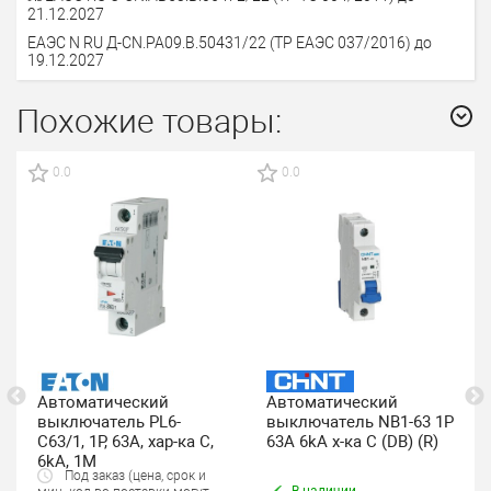
21.12.2027
ЕАЭС N RU Д-CN.PA09.B.50431/22 (ТР ЕАЭС 037/2016) до
19.12.2027
Похожие товары:
0.0
0.0
Автоматический
Автоматический
выключатель PL6-
выключатель NB1-63 1P
C63/1, 1P, 63A, хар-ка C,
63A 6kA х-ка C (DB) (R)
6kA, 1M
Под заказ (цена, срок и