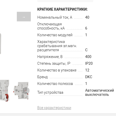
КРАТКИЕ ХАРАКТЕРИСТИКИ:
→
Номинальный ток, А
40
Отключающая
способность, кА
6
Количество модулей
1
Характеристика
срабатывания эл.магн.
расцепителя
C
Напряжение, В
400
Степень защиты, IP
IP20
Количество в упаковке
12
Бренд
DKC
Количество полюсов
1
Автоматический
→
Тип устройства
выключатель
Все характеристики