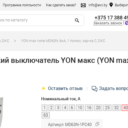
Программа лояльности
Как сделать заказ?
info@avs.by
Выберит
+375 17 388 4
|
Заказать звонок
, DKC
YON max типа MD63N, 6кА, 1 полюс, хар-ка C, DKC
й выключатель YON макс (YON max)
★
Оставить отзыв
Задать вопр
|
Номинальный ток, А
1
2
3
4
6
10
16
20
25
32
40
63
Артикул: MD63N-1PC40