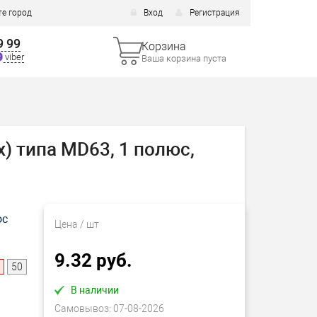
е город
Вход
Регистрация
9 99
Корзина
viber
Ваша корзина пуста
 типа MD63, 1 полюс,
ос
Цена
/ шт
9.32 руб.
50
В наличии
Самовывоз:
07-08-2026