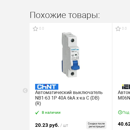
Похожие товары:
0.0
0.0
ческий
Автоматический выключатель
Авто
кс (YON
NB1-63 1P 40A 6kA х-ка C (DB)
M06N
люс, хар-ка
(R)
 мин. кол-во
В наличии
Под
)
40.6
20.23 руб.
Скидка после
/ шт
регистрации!