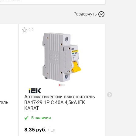
Развернуть
0.0
0.0
-15 %
Автоматический выключатель
Автоматич
тель
ВА47-29 1P C 40А 4,5кА IEK
ВА 47-29 1
KARAT
В наличии
В наличи
8.35 руб.
3.84 руб.
/ шт