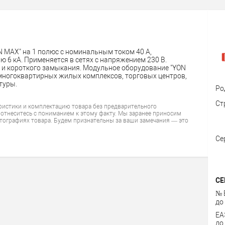
MAX" на 1 полюс с номинальным током 40 А,
 6 кА. Применяется в сетях с напряжением 230 В.
и и короткого замыкания. Модульное оборудование "YON
 многоквартирных жилых комплексов, торговых центров,
туры.
Ро
Ст
ристики и комплектацию товара без предварительного
 отнеситесь с пониманием к этому факту. Мы заранее приносим
тографиях товара. Будем признательны за ваши замечания — это
Се
СЕ
№ 
до
ЕА
до