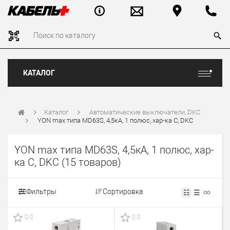
КАТАЛОГ
Каталог
Автоматические выключатели, DKC
YON max типа MD63S, 4,5кА, 1 полюс, хар-ка C, DKC
YON max типа MD63S, 4,5кА, 1 полюс, хар-
ка C, DKC
(15 товаров)
Фильтры
Сортировка
☷
☰
0.0
0.0