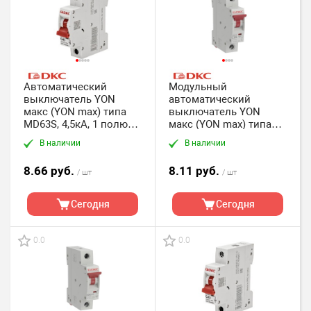
Автоматический
Модульный
выключатель YON
автоматический
макс (YON max) типа
выключатель YON
MD63S, 4,5кА, 1 полюс,
макс (YON max) типа
хар-ка C, 40А DKC
MB63, 1 полюс, хар-ка
В наличии
В наличии
C, 6A, 4,5kA DKC
8.66 руб.
8.11 руб.
/ шт
/ шт
Сегодня
Сегодня
0.0
0.0