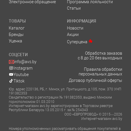
Электронное обращение
Программа лояльности
Статьи
ТОВАРЫ
ИНФОРМАЦИЯ
Каталог
Новости
Бренды
Акции
Уценка
Суперцена
Обработка заказов
СОЦСЕТИ
с 8 до 20 без выходных
info@avs.by
Instagram
Правила обработки
персональных данных
Youtube
Договор публичной оферты
Tiktok
Юр. адрес 220136, РБ, г. Минск, ул. Притыцкого, д.105, пом. 370 УНП
191382353
Свидетельство о регистрации № 191382353, выдано Минским
горисполкомом 01.03.2010
Интернет-магазин avs.by зарегистрирован в Торговом реестре
Республики Беларусь 13.05.2015 г. за № 254343
ООО «ЕВРОПРОВОД» © 2015—2026
Интернет-магазин avs.by
Номера уполномоченных рассматривать обращения покупателей в