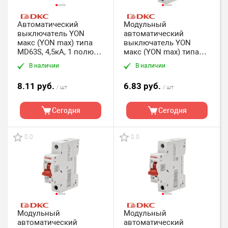
Автоматический
Модульный
выключатель YON
автоматический
макс (YON max) типа
выключатель YON
MD63S, 4,5кА, 1 полюс,
макс (YON max) типа
хар-ка C, 6А DKC
MD63, 1 полюс, хар-ка
В наличии
В наличии
C, 10А, 4,5кА DKC
8.11 руб.
6.83 руб.
/ шт
/ шт
Сегодня
Сегодня
0.0
0.0
Модульный
Модульный
автоматический
автоматический