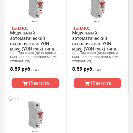
Модульный
Модульный
автоматический
автоматический
выключатель YON
выключатель YON
макс (YON max) типа
макс (YON max) типа
Под заказ (цена, срок и
Под заказ (цена, срок и
MD63, 1 полюс, хар-ка
MD63, 1 полюс, хар-ка
мин. кол-во поставки могут
мин. кол-во поставки могут
C, 3А, 4,5кА DKC
C, 4А, 4,5кА DKC
отличаться)
отличаться)
8.59 руб.
8.59 руб.
/ шт
/ шт
15 августа
15 августа
0.0