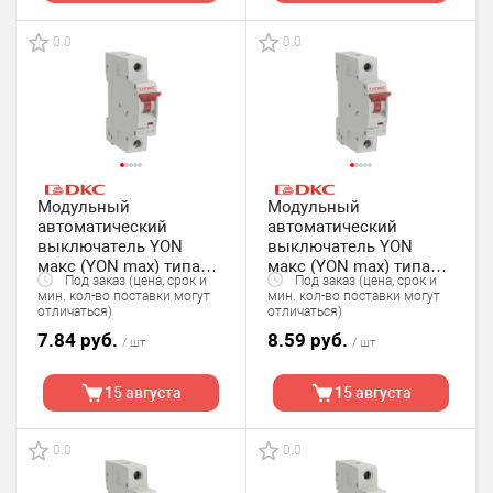
0.0
0.0
Модульный
Модульный
автоматический
автоматический
выключатель YON
выключатель YON
макс (YON max) типа
макс (YON max) типа
Под заказ (цена, срок и
Под заказ (цена, срок и
MD63, 1 полюс, хар-ка
MD63, 1 полюс, хар-ка
мин. кол-во поставки могут
мин. кол-во поставки могут
C, 13А, 4,5кА DKC
C, 1А, 4,5кА DKC
отличаться)
отличаться)
7.84 руб.
8.59 руб.
/ шт
/ шт
15 августа
15 августа
0.0
0.0