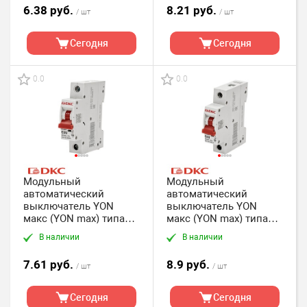
6.38 руб.
8.21 руб.
/ шт
/ шт
Сегодня
Сегодня
0.0
0.0
Модульный
Модульный
автоматический
автоматический
выключатель YON
выключатель YON
макс (YON max) типа
макс (YON max) типа
MD63, 1 полюс, хар-ка
MD63, 1 полюс, хар-ка
В наличии
В наличии
C, 50А, 4,5кА DKC
C, 63А, 4,5кА DKC
7.61 руб.
8.9 руб.
/ шт
/ шт
Сегодня
Сегодня