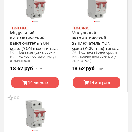
Модульный
Модульный
автоматический
автоматический
выключатель YON
выключатель YON
макс (YON max) типа
макс (YON max) типа
Под заказ (цена, срок и
Под заказ (цена, срок и
MD63, 2 полюс,хар-ка C,
MD63, 2 полюс,хар-ка C,
мин. кол-во поставки могут
мин. кол-во поставки могут
3А, 4,5кА DKC
4А, 4,5кА DKC
отличаться)
отличаться)
18.62 руб.
18.62 руб.
/ шт
/ шт
14 августа
14 августа
0.0