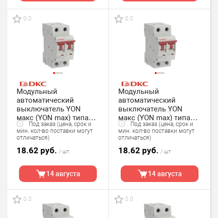
0.0
0.0
Модульный
Модульный
автоматический
автоматический
выключатель YON
выключатель YON
макс (YON max) типа
макс (YON max) типа
Под заказ (цена, срок и
Под заказ (цена, срок и
MD63, 2 полюс,хар-ка C,
MD63, 2 полюс,хар-ка C,
мин. кол-во поставки могут
мин. кол-во поставки могут
1А, 4,5кА DKC
2А, 4,5кА DKC
отличаться)
отличаться)
18.62 руб.
18.62 руб.
/ шт
/ шт
14 августа
14 августа
0.0
0.0