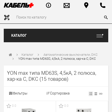
КАТАЛОГ
Каталог
Автоматические выключатели, DKC
YON max типа MD63S, 4,5кА, 2 полюса, хар-ка C, DKC
YON max типа MD63S, 4,5кА, 2 полюса,
хар-ка C, DKC
(15 товаров)
Фильтры
Сортировка
☷
☰
0.0
0.0