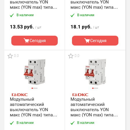
выключатель YON
выключатель YON
макс (YON max) типа
макс (YON max) типа
MD63, 2 полюс,хар-ка C,
MD63, 2 полюс,хар-ка C,
В наличии
В наличии
25А, 4,5кА DKC
32А, 4,5кА DKC
13.53 руб.
18.1 руб.
/ шт
/ шт
Сегодня
Сегодня
0.0
0.0
Модульный
Модульный
автоматический
автоматический
выключатель YON
выключатель YON
макс (YON max) типа
макс (YON max) типа
MD63, 2 полюс,хар-ка C,
MD63, 2 полюс,хар-ка C,
В наличии
В наличии
40А, 4,5кА DKC
50А, 4,5кА DKC