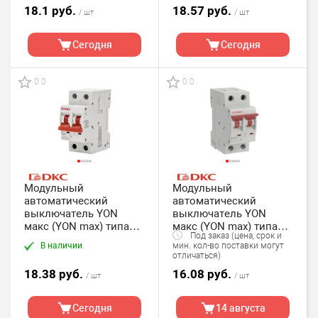
18.1 руб.
18.57 руб.
/ шт
/ шт
Сегодня
Сегодня
0.0
0.0
Модульный
Модульный
автоматический
автоматический
выключатель YON
выключатель YON
макс (YON max) типа
макс (YON max) типа
Под заказ (цена, срок и
MD63, 2 полюс,хар-ка C,
MD63, 2 полюс,хар-ка C,
В наличии
мин. кол-во поставки могут
63А, 4,5кА DKC
13А, 4,5кА DKC
отличаться)
18.38 руб.
16.08 руб.
/ шт
/ шт
Сегодня
14 августа