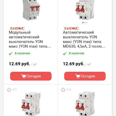
Модульный
Автоматический
автоматический
выключатель YON
выключатель YON
макс (YON max) типа
макс (YON max) типа
MD63S, 4,5кА, 2 полюса,
MB63, 2 полюса, хар-ка
хар-ка C, 10А DKC
В наличии
В наличии
C, 10A, 4,5kA DKC
12.69 руб.
12.69 руб.
/ шт
/ шт
Сегодня
Сегодня
0.0
0.0