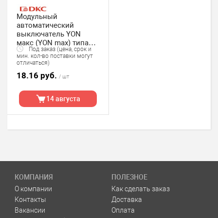
Модульный
автоматический
выключатель YON
макс (YON max) типа
Под заказ (цена, срок и
MD63, 2 полюс,хар-ка C,
мин. кол-во поставки могут
6А, 4,5кА DKC
отличаться)
18.16 руб.
/ шт
14 августа
КОМПАНИЯ
ПОЛЕЗНОЕ
О компании
Как сделать заказ
Контакты
Доставка
Вакансии
Оплата