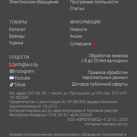
Электронное обращение
Программа лояльности
Статьи
ТОВАРЫ
ИНФОРМАЦИЯ
Каталог
Новости
Бренды
Акции
Уценка
Суперцена
Обработка заказов
СОЦСЕТИ
с 8 до 20 без выходных
info@avs.by
Instagram
Правила обработки
персональных данных
Youtube
Договор публичной оферты
Tiktok
Юр. адрес 220136, РБ, г. Минск, ул. Притыцкого, д.105, пом. 370 УНП
191382353
Свидетельство о регистрации № 191382353, выдано Минским
горисполкомом 01.03.2010
Интернет-магазин avs.by зарегистрирован в Торговом реестре
Республики Беларусь 13.05.2015 г. за № 254343
ООО «ЕВРОПРОВОД» © 2015—2026
Интернет-магазин avs.by
Номера уполномоченных рассматривать обращения покупателей в