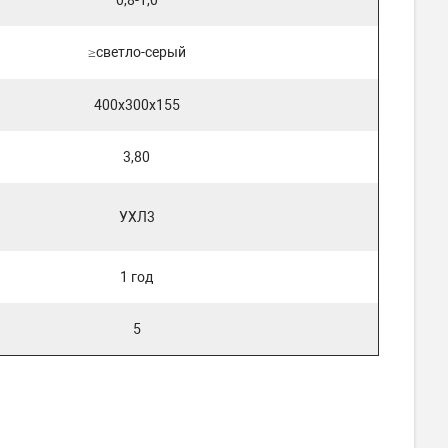
≥светло-серый
400х300х155
3,80
УХЛ3
1 год
5