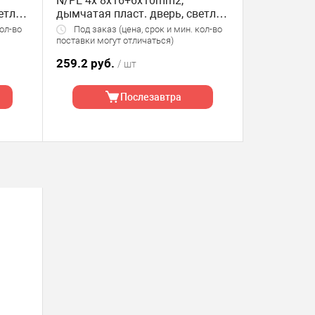
N/PE 4x 8x16+6x10mm2,
етло-
дымчатая пласт. дверь, светло-
серый RAL7035,
кол-во
Под заказ (цена, срок и мин. кол-во
410x305x160mm, IP65
поставки могут отличаться)
259.2 руб.
/ шт
Послезавтра