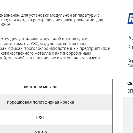
дназначен: для установки модульной аппаратуры с
ыли; для ввода и распределения электроэнергии, для
/380В.
Ро
ются для установки модульной аппаратуры:
ные автоматы, УЗО, модульные контакторы.
Ст
рах, офисах, торгово-производственных предприятиях и
ококачественного металла с антикоррозийным
кой, съемной фальшпанелью и встроенным замком.
Се
пр
СЕ
листовой металл
ОП
порошковая полиэфирная краска
IP31
0,8-1,0