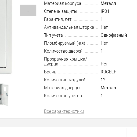
Материал корпуса
Металл
→
Степень защиты
IP31
Гарантия, лет
1
Антивандальная шторка
Нет
Тип учета
Однофазный
Пломбируемый (-ая)
Нет
Количество дверей
1
Прозрачная крышка/
дверца
Нет
Бренд
RUCELF
Количество модулей
12
Материал дверцы
Металл
Количество учетов
1
Все характеристики