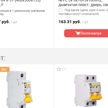
04 IP31 (400х300х155)
N/PE 3x 6x16+3x10mm2,
LF
дымчатая пласт. дверь, св
серый RAL7035,
Под заказ (цена, срок и мин. 
аличии в 1 розничном магазине
408x304x149mm, IP65
поставки могут отличаться)
та)
7 руб.
163.31 руб.
/ шт
/ шт
Послезавтра
т:
0.0
Хит