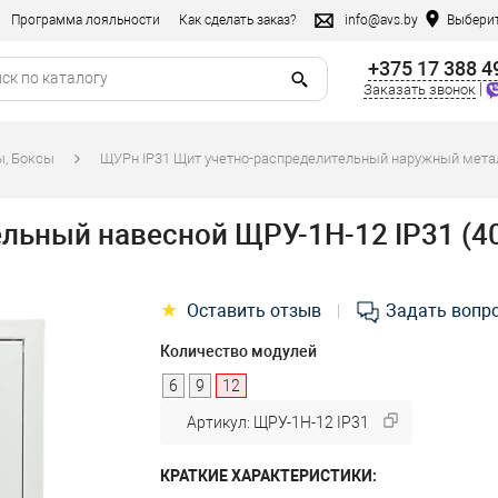
Программа лояльности
Как сделать заказ?
info@avs.by
Выберит
+375 17 388 4
|
Заказать звонок
ы, Боксы
ЩУРн IP31 Щит учетно-распределительный наружный мета
льный навесной ЩРУ-1Н-12 IP31 (4
★
Оставить отзыв
Задать вопр
|
Количество модулей
6
9
12
Артикул: ЩРУ-1Н-12 IP31
КРАТКИЕ ХАРАКТЕРИСТИКИ: