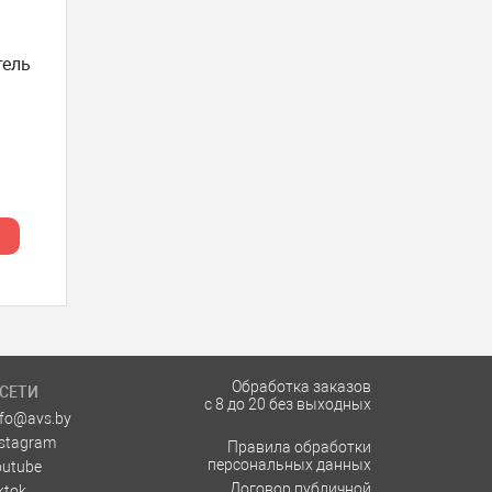
тель
Обработка заказов
СЕТИ
с 8 до 20 без выходных
nfo@avs.by
nstagram
Правила обработки
персональных данных
outube
Договор публичной
ktok