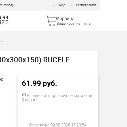
е город
Вход
Регистрация
9 99
Корзина
viber
Ваша корзина пуста
лл
00х300х150) RUCELF
ос
61.99 руб.
В наличии в 1 розничном магазине
(Гродно)
Остатки на 09.08.2026 16:23:54