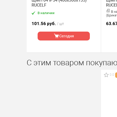
ЩМП 04 IP54 (400х300х155)
ЩМП 
RUCELF
RUCE
В н
В наличии
(Брике
101.56 руб.
63.6
/ шт
Сегодня
С этим товаром покупаю
0.0