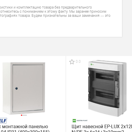
ристики и комплектацию товара без предварительного
 отнеситесь с пониманием к этому факту. Мы заранее приносим
тографиях товара. Будем признательны за ваши замечания — это
0.0
с монтажной панелью
Щит навесной EP-LUX 2x12