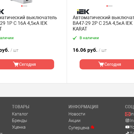
матический выключатель
Автоматический выключа
29 1P C 16А 4,5кА IEK
ВА47-29 2P C 25А 4,5кА IEK
T
KARAT
наличии
В наличии
 руб.
16.06 руб.
/ шт
/ шт
Сегодня
Сегодня
ТОВАРЫ
ИНФОРМАЦИЯ
СОЦ
Каталог
Новости
i
Бренды
Акции
I
Уценка
Y
Суперцена
и
Ti