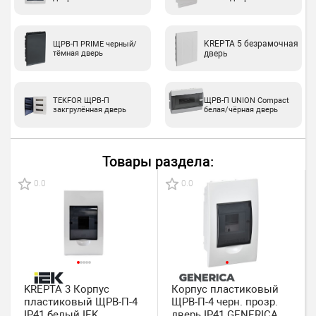
KREPTA 5 безрамочная
ЩРВ-П PRIME черный/
тёмная дверь
дверь
TEKFOR ЩРВ-П
ЩРВ-П UNION Compact
закгрулённая дверь
белая/чёрная дверь
Товары раздела:
0.0
0.0
KREPTA 3 Корпус
Корпус пластиковый
пластиковый ЩРВ-П-4
ЩРВ-П-4 черн. прозр.
IP41 белый IEK
дверь IP41 GENERICA