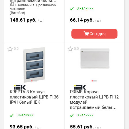
встраиваемый белый
В наличии в 1 розничном
IP41 IEK
В наличии
магазине
(Витебск)
148.61 руб.
66.14 руб.
/ шт
/ шт
Сегодня
0.0
0.0
KREPTA 3 Корпус
PRIME Корпус
пластиковый ЩРВ-П-36
пластиковый ЩРВ-П-12
IP41 белый IEK
модулей
встраиваемый белый/
белая дверь IP41 IEK
В наличии
В наличии
93.65 руб.
55.61 руб.
/ шт
/ шт