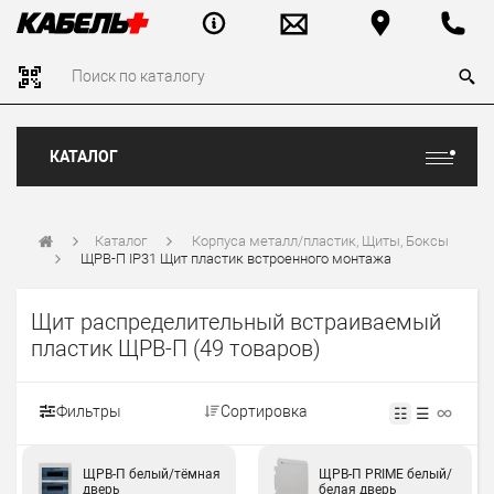
КАТАЛОГ
Каталог
Корпуса металл/пластик, Щиты, Боксы
ЩРВ-П IP31 Щит пластик встроенного монтажа
Щит распределительный встраиваемый
пластик ЩРВ-П
(49 товаров)
Фильтры
Сортировка
☷
☰
ЩРВ-П белый/тёмная
ЩРВ-П PRIME белый/
дверь
белая дверь