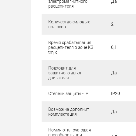
электромагнитного
Да
расцепителя
Количество силовых
2
полюсов
Время срабатывания
расцепителя в зоне КЗ
0,1
tm, с
Подходит для
защитного выкл
Да
двигателя
Степень защиты - IP
IP20
Возможна дополнит
Да
комплектация
Номин отключающая
способность при