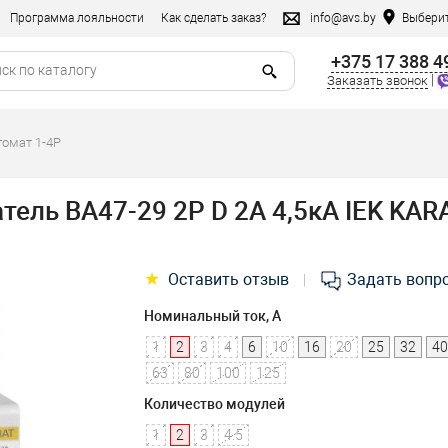
Программа лояльности
Как сделать заказ?
info@avs.by
Выберит
+375 17 388 4
|
Заказать звонок
томат 1-4P
ель ВА47-29 2P D 2А 4,5кА IEK KAR
★
Оставить отзыв
Задать вопр
|
Номинальный ток, А
1
2
3
4
6
10
16
20
25
32
40
63
80
100
125
Количество модулей
1
2
3
4.5