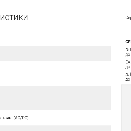
ристики
Се
СЕ
№ 
до
ЕА
до
№ 
до
стоян. (AC/DC)