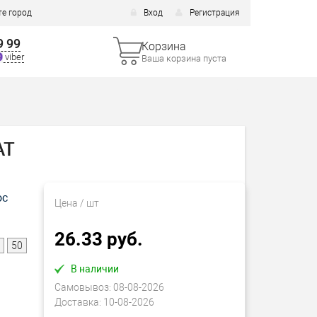
е город
Вход
Регистрация
9 99
Корзина
viber
Ваша корзина пуста
AT
ос
Цена
/ шт
26.33 руб.
50
В наличии
Самовывоз:
08-08-2026
Доставка:
10-08-2026