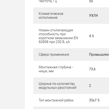
Частота, Гц
50
Климатическое
УХЛ4
исполнение
Номин отключающая
способность при
4.5
коротком замыкании EN
60898 при 230 В, кА
Сфера применения
Промышленн
Монтажная глубина -
73,6
ниши, мм
Ширина по количеству
2
модульных расстояний
Тип монтажной рейки
35x7.5