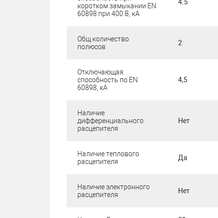
4.5
коротком замыкании EN
60898 при 400 В, кА
Общ количество
2
полюсов
Отключающая
способность по EN
4,5
60898, кА
Наличие
дифференциального
Нет
расцепителя
Наличие теплового
Да
расцепителя
Наличие электронного
Нет
расцепителя