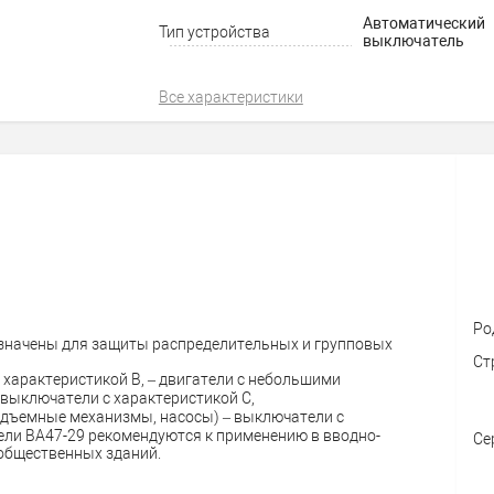
Автоматический
Тип устройства
выключатель
Все характеристики
Ро
значены для защиты распределительных и групповых
Ст
 характеристикой В, – двигатели с небольшими
 выключатели с характеристикой C,
одъемные механизмы, насосы) – выключатели с
ели ВА47-29 рекомендуются к применению в вводно-
Се
общественных зданий.