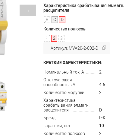
Характеристика срабатывания эл.магн.
→
расцепителя
B
C
D
Количество полюсов
1
2
3
Артикул: MVA20-2-002-D
КРАТКИЕ ХАРАКТЕРИСТИКИ:
Номинальный ток, А
2
Отключающая
способность, кА
4.5
Количество модулей
2
Характеристика
срабатывания эл.магн.
расцепителя
D
Бренд
IEK
Гарантия, лет
10
Количество полюсов
2