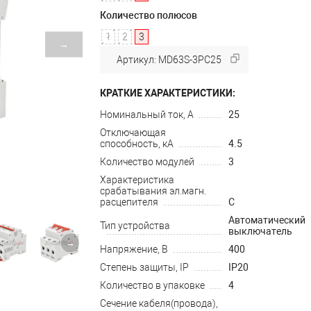
Количество полюсов
1
2
3
→
Артикул: MD63S-3PC25
КРАТКИЕ ХАРАКТЕРИСТИКИ:
Номинальный ток, А
25
Отключающая
способность, кА
4.5
Количество модулей
3
Характеристика
срабатывания эл.магн.
расцепителя
C
Автоматический
Тип устройства
выключатель
→
Напряжение, В
400
Степень защиты, IP
IP20
Количество в упаковке
4
Сечение кабеля(провода),