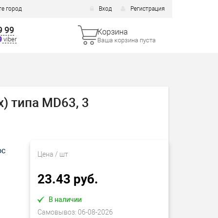
е город
Вход
Регистрация
9 99
Корзина
viber
Ваша корзина пуста
) типа MD63, 3
ос
Цена
/ шт
23.43 руб.
В наличии
Самовывоз:
06-08-2026