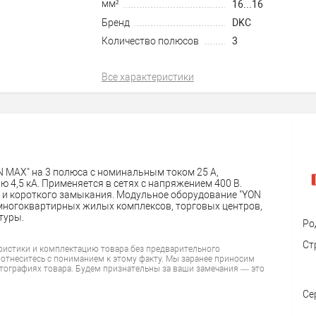
мм²
16...16
Бренд
DKC
Количество полюсов
3
Все характеристики
MAX" на 3 полюса с номинальным током 25 А,
 4,5 кА. Применяется в сетях с напряжением 400 В.
и и короткого замыкания. Модульное оборудование "YON
 многоквартирных жилых комплексов, торговых центров,
туры.
Ро
Ст
ристики и комплектацию товара без предварительного
 отнеситесь с пониманием к этому факту. Мы заранее приносим
тографиях товара. Будем признательны за ваши замечания — это
Се