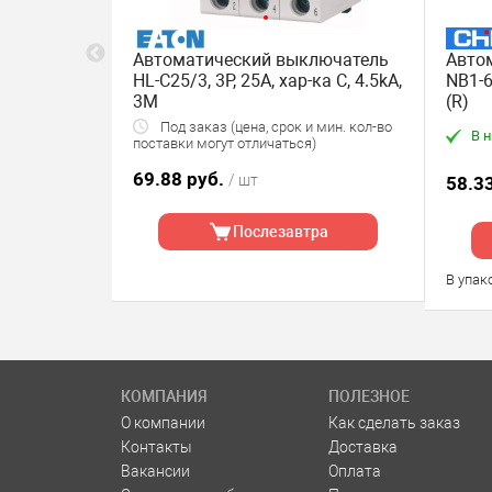
лючатель
Автоматический выключатель
Авто
х-ка B (R)
HL-C25/3, 3P, 25A, хар-ка C, 4.5kA,
NB1-6
3M
(R)
 мин. кол-во
Под заказ (цена, срок и мин. кол-во
В 
)
поставки могут отличаться)
69.88 руб.
/ шт
Скидка после
58.3
регистрации!
Послезавтра
а
В упак
КОМПАНИЯ
ПОЛЕЗНОЕ
О компании
Как сделать заказ
Контакты
Доставка
Вакансии
Оплата