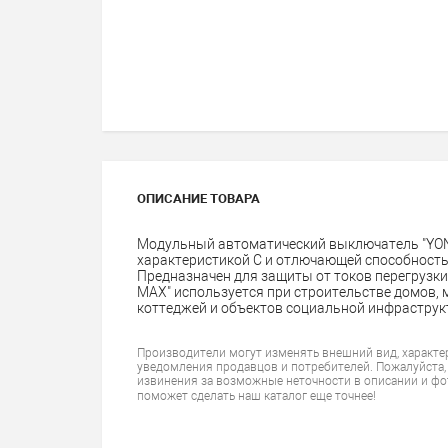
ОПИСАНИЕ ТОВАРА
Модульный автоматический выключатель "YON 
характеристикой C и отлючающей способностью
Предназначен для защиты от токов перегрузк
MAX" используется при строительстве домов,
коттеджей и объектов социальной инфраструк
Производители могут изменять внешний вид, характе
уведомления продавцов и потребителей. Пожалуйста,
извинения за возможные неточности в описании и фо
поможет сделать наш каталог еще точнее!