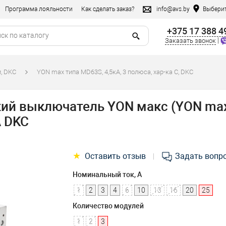
Программа лояльности
Как сделать заказ?
info@avs.by
Выберит
+375 17 388 4
|
Заказать звонок
, DKC
YON max типа MD63S, 4,5кА, 3 полюса, хар-ка C, DKC
й выключатель YON макс (YON max
А DKC
★
Оставить отзыв
Задать вопр
|
Номинальный ток, А
1
2
3
4
6
10
13
16
20
25
Количество модулей
1
2
3