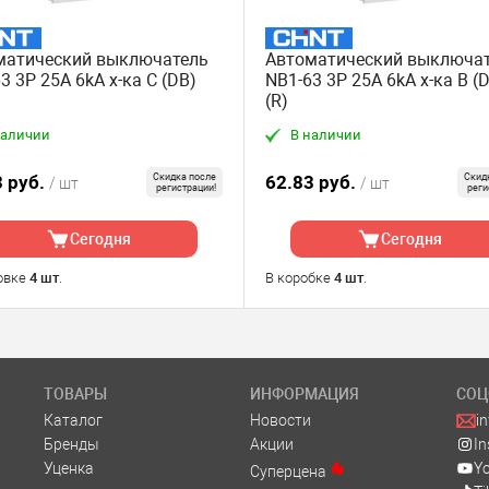
матический выключатель
Автоматический выключа
3 3P 25A 6kA х-ка C (DB)
NB1-63 3P 25A 6kA х-ка B (
(R)
наличии
В наличии
3 руб.
Скидка после
62.83 руб.
Скид
/ шт
/ шт
регистрации!
реги
Сегодня
Сегодня
овке
4 шт
.
В коробке
4 шт
.
ТОВАРЫ
ИНФОРМАЦИЯ
СОЦ
Каталог
Новости
i
Бренды
Акции
I
Уценка
Y
Суперцена