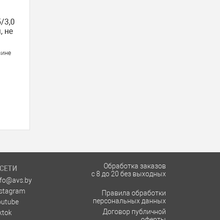
/3,0
, не
зине
Обработка заказов
СЕТИ
с 8 до 20 без выходных
nfo@avs.by
nstagram
Правила обработки
персональных данных
outube
Договор публичной
ktok
оферты