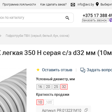
Программа лояльности
Как сделать заказ?
info@avs.by
Выберит
+375 17 388 4
|
Заказать звонок
Гофротруба ПВХ (серый, белый, бук, сосна)
легкая 350 Н серая с/з d32 мм (10
★
Оставить отзыв
Задать вопр
|
Условный диаметр, мм
16
20
25
32
Кратность продажи
10
100
Артикул: PR.013231М10