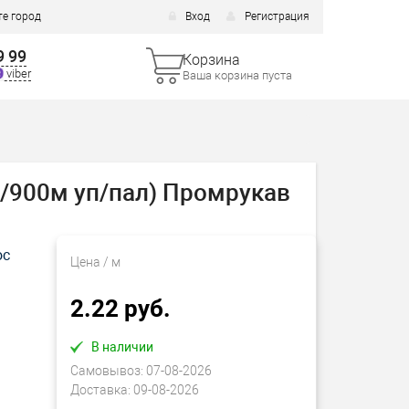
е город
Вход
Регистрация
9 99
Корзина
viber
Ваша корзина пуста
м/900м уп/пал) Промрукав
ос
Цена
/ м
2.22 руб.
В наличии
Самовывоз:
07-08-2026
Доставка:
09-08-2026