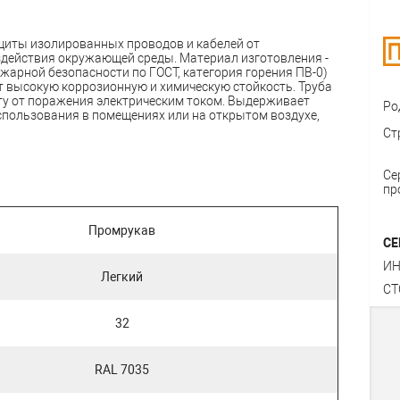
щиты изолированных проводов и кабелей от
здействия окружающей среды. Материал изготовления -
жарной безопасности по ГОСТ, категория горения ПВ-0)
т высокую коррозионную и химическую стойкость. Труба
ту от поражения электрическим током. Выдерживает
Ро
использования в помещениях или на открытом воздухе,
Ст
Се
пр
Промрукав
СЕ
ИН
Легкий
СТ
32
RAL 7035