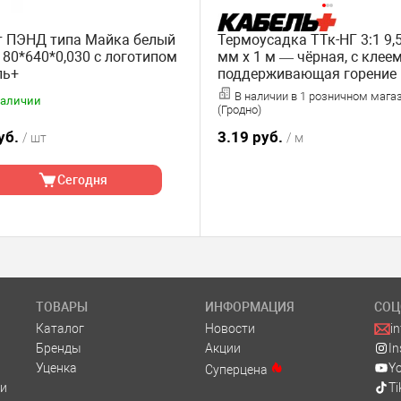
т ПЭНД типа Майка белый
Термоусадка ТТк-НГ 3:1 9,5
80*640*0,030 с логотипом
мм х 1 м — чёрная, с клеем
ль+
поддерживающая горение
В наличии в 1 розничном мага
наличии
(Гродно)
уб.
3.19 руб.
/ шт
/ м
Сегодня
ТОВАРЫ
ИНФОРМАЦИЯ
СОЦ
Каталог
Новости
i
Бренды
Акции
I
Уценка
Y
Суперцена
и
Ti