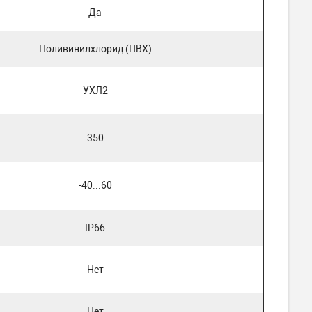
Да
Поливинилхлорид (ПВХ)
УХЛ2
350
-40...60
IP66
Нет
Нет