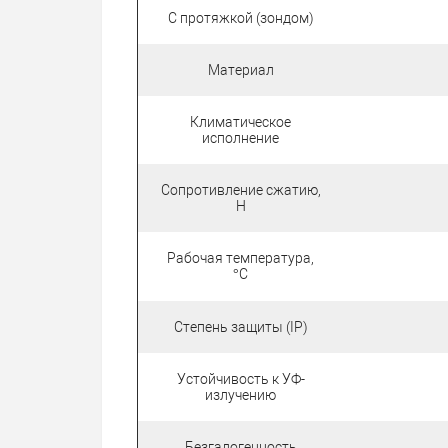
С протяжкой (зондом)
Материал
Климатическое
исполнение
Сопротивление сжатию,
Н
Рабочая температура,
°C
Степень защиты (IP)
Устойчивость к УФ-
излучению
Безгалогенность