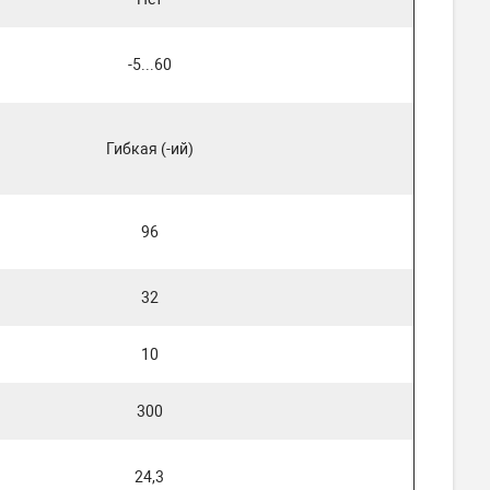
-5...60
Гибкая (-ий)
96
32
10
300
24,3