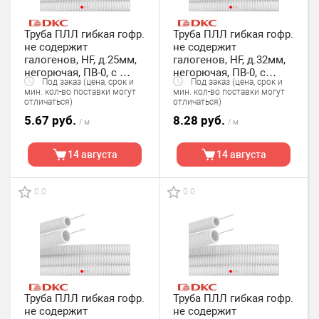
Труба ПЛЛ гибкая гофр.
Труба ПЛЛ гибкая гофр.
не содержит
не содержит
галогенов, HF, д.25мм,
галогенов, HF, д.32мм,
негорючая, ПВ-0, с
негорючая, ПВ-0, с
Под заказ (цена, срок и
Под заказ (цена, срок и
протяжкой,50м, цвет
протяжкой,25м, цвет
мин. кол-во поставки могут
мин. кол-во поставки могут
белый DKC
белый DKC
отличаться)
отличаться)
5.67 руб.
8.28 руб.
/ м
/ м
14 августа
14 августа
0.0
0.0
Труба ПЛЛ гибкая гофр.
Труба ПЛЛ гибкая гофр.
не содержит
не содержит