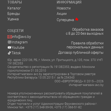
ТОВАРЫ
ИНФОРМАЦИЯ
Каталог
Новости
Бренды
Акции
Уценка
Суперцена
Обработка заказов
СОЦСЕТИ
с 8 до 20 без выходных
info@avs.by
Instagram
Правила обработки
персональных данных
Youtube
Договор публичной оферты
Tiktok
Юр. адрес 220136, РБ, г. Минск, ул. Притыцкого, д.105, пом. 370 УНП
191382353
Свидетельство о регистрации № 191382353, выдано Минским
горисполкомом 01.03.2010
Интернет-магазин avs.by зарегистрирован в Торговом реестре
Республики Беларусь 13.05.2015 г. за № 254343
ООО «ЕВРОПРОВОД» © 2015—2026
Интернет-магазин avs.by
Номера уполномоченных рассматривать обращения покупателей в
соответствии с законодательством об обращениях граждан и
юридических лиц:
Отдел торговли и услуг Администрации Фрунзенского района г.
Минска тел.: +375 (17) 348-39-06, +375 (17) 366-51-82