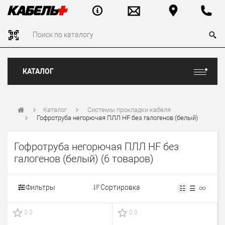
КАТАЛОГ
Каталог
Системы прокладки кабеля
Гофротруба негорючая ПЛЛ HF без галогенов (белый)
Гофротруба негорючая ПЛЛ HF без
галогенов (белый)
(6 товаров)
Фильтры
Сортировка
☷
☰
0.0
0.0