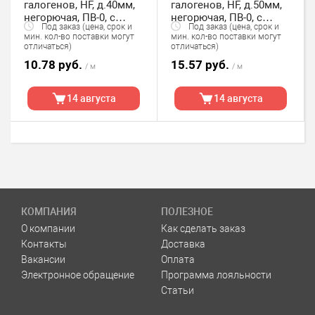
галогенов, HF, д.40мм,
галогенов, HF, д.50мм,
негорючая, ПВ-0, с
негорючая, ПВ-0, с
Под заказ (цена, срок и
Под заказ (цена, срок и
протяжкой,20м, цвет
протяжкой,15м, цвет
мин. кол-во поставки могут
мин. кол-во поставки могут
белый DKC
белый DKC
отличаться)
отличаться)
10.78 руб.
15.57 руб.
/ м
/ м
14 августа
14 августа
КОМПАНИЯ
ПОЛЕЗНОЕ
О компании
Как сделать заказ
Контакты
Доставка
Вакансии
Оплата
Электронное обращение
Программа лояльности
Статьи