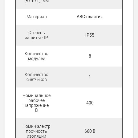
(ВхШхГ), мм
Материал
АВС-пластик
Степень
IP55
защиты - IP
Количество
8
модулей
Количество
1
счетчиков
Номинальное
рабочее
400
напряжение,
В
Номин электр
прочность
660 В
изоляции