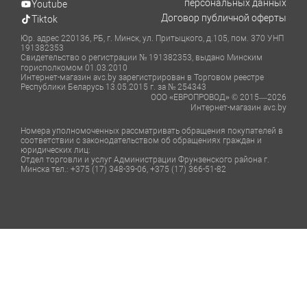
персональных данных
Youtube
Договор публичной оферты
Tiktok
Юр. адрес 220136, РБ, г. Минск, ул. Притыцкого, д.105, пом. 370 УНП
191382353
Свидетельство о регистрации № 191382353, выдано Минским
горисполкомом 01.03.2010
Интернет-магазин avs.by зарегистрирован в Торговом реестре
Республики Беларусь 13.05.2015 г. за № 254343
ООО «ЕВРОПРОВОД» © 2015—2026
Интернет-магазин avs.by
Номера уполномоченных рассматривать обращения покупателей в
соответствии с законодательством об обращениях граждан и
юридических лиц:
Отдел торговли и услуг Администрации Фрунзенского района г.
Минска тел.: +375 (17) 348-39-06, +375 (17) 366-51-82