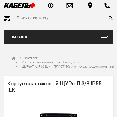
КАТАЛОГ
Каталог
Корпуса металл/пластик, Щиты, Боксы
ЩУРн-П ⩽IP66 Щит (ПЛАСТИК) учетно-распределительный 
Корпус пластиковый ЩУРн-П 3/8 IP55
IEK