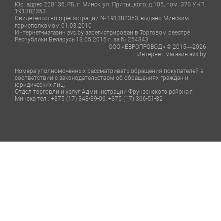
Юр. адрес 220136, РБ, г. Минск, ул. Притыцкого, д.105, пом. 370 УНП
191382353
Свидетельство о регистрации № 191382353, выдано Минским
горисполкомом 01.03.2010
Интернет-магазин avs.by зарегистрирован в Торговом реестре
Республики Беларусь 13.05.2015 г. за № 254343
ООО «ЕВРОПРОВОД» © 2015—2026
Интернет-магазин avs.by
Номера уполномоченных рассматривать обращения покупателей в
соответствии с законодательством об обращениях граждан и
юридических лиц:
Отдел торговли и услуг Администрации Фрунзенского района г.
Минска тел.: +375 (17) 348-39-06, +375 (17) 366-51-82