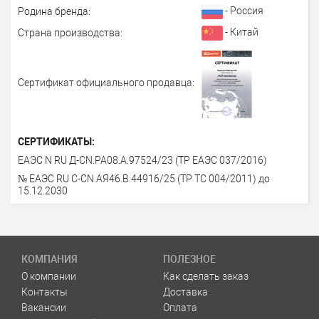
- Россия
Родина бренда:
- Китай
Страна производства:
Сертификат официального продавца:
СЕРТИФИКАТЫ:
ЕАЭС N RU Д-CN.РА08.А.97524/23 (ТР ЕАЭС 037/2016)
№ ЕАЭС RU C-CN.АЯ46.В.44916/25 (ТР ТС 004/2011) до
15.12.2030
КОМПАНИЯ
ПОЛЕЗНОЕ
О компании
Как сделать заказ
Контакты
Доставка
Вакансии
Оплата