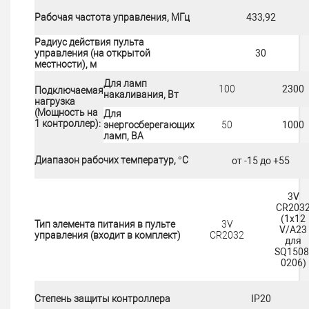
Рабочая частота управления, МГц
433,92
Радиус действия пульта
управления (на открытой
30
местности), м
Для ламп
100
2300
Подключаемая
накаливания, Вт
нагрузка
(Мощность на
Для
1 контроллер):
энергосберегающих
50
1000
ламп, ВА
Диапазон рабочих температур, °С
от -15 до +55
3V
CR203
(1x12
Тип элемента питания в пульте
3V
V/A23
управления (входит в комплект)
CR2032
для
SQ1508
0206)
Степень защиты контроллера
IР20