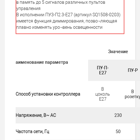
в память до 5 сигналов различных пультов
управления
В исполнении ПУ3-П2.3-Е27 (артикул SQ1508-0203)
имеется функция диммирования, позво¬ляющая
плавно изменять уро¬вень освещенности
Значение
аименование параметра
ПУ-П-
ПУ-Р
Е27
В
В
Способ установки контроллера
цоколь
розетк
Е27
Напряжение, В~ АС
230
Частота сети, Гц
50