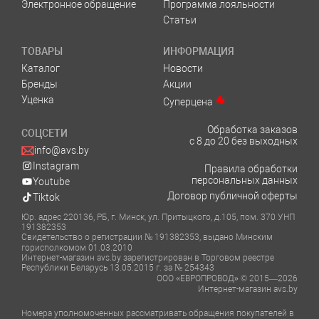
Электронное обращение
Программа лояльности
Статьи
ТОВАРЫ
ИНФОРМАЦИЯ
Каталог
Новости
Бренды
Акции
Уценка
Суперцена
Обработка заказов
СОЦСЕТИ
с 8 до 20 без выходных
info@avs.by
Instagram
Правила обработки
персональных данных
Youtube
Договор публичной оферты
Tiktok
Юр. адрес 220136, РБ, г. Минск, ул. Притыцкого, д.105, пом. 370 УНП
191382353
Свидетельство о регистрации № 191382353, выдано Минским
горисполкомом 01.03.2010
Интернет-магазин avs.by зарегистрирован в Торговом реестре
Республики Беларусь 13.05.2015 г. за № 254343
ООО «ЕВРОПРОВОД» © 2015—2026
Интернет-магазин avs.by
Номера уполномоченных рассматривать обращения покупателей в