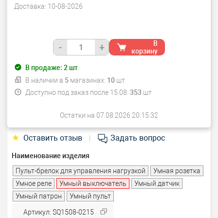
Доставка:
10-08-2026
В
-
+
корзину
В продаже:
2
шт
В наличии в
5
магазинах:
10
шт
Доступно под заказ после 15.08:
353
шт
Остатки на 07.08.2026 20:15:32
★
Оставить отзыв
Задать вопрос
|
Наименование изделия
Пульт-брелок для управления нагрузкой
Умная розетка
Умное реле
Умный выключатель
Умный датчик
Умный патрон
Умный пульт
Артикул: SQ1508-0215