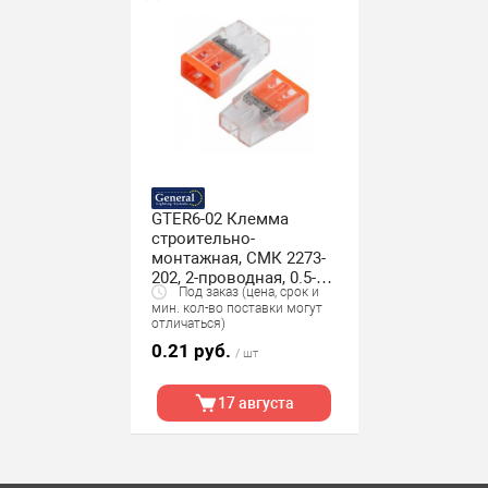
GTER6-02 Клемма
строительно-
монтажная, СМК 2273-
202, 2-проводная, 0.5-2.5
Под заказ (цена, срок и
мм2 General, упак. 200
мин. кол-во поставки могут
шт.
отличаться)
0.21 руб.
/ шт
17 августа