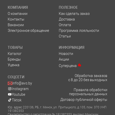
КОМПАНИЯ
ПОЛЕЗНОЕ
О компании
Как сделать заказ
Контакты
Доставка
Вакансии
Оплата
Электронное обращение
Программа лояльности
Статьи
ТОВАРЫ
ИНФОРМАЦИЯ
Каталог
Новости
Бренды
Акции
Уценка
Суперцена
Обработка заказов
СОЦСЕТИ
с 8 до 20 без выходных
info@avs.by
Instagram
Правила обработки
персональных данных
Youtube
Договор публичной оферты
Tiktok
Юр. адрес 220136, РБ, г. Минск, ул. Притыцкого, д.105, пом. 370 УНП
191382353
Свидетельство о регистрации № 191382353, выдано Минским