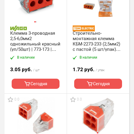
Клемма 3-проводная
Строительно-
2,5-6,0мм2
монтажная клемма
одножильный красный
КБМ-2273-233 (2,5мм2)
(уп/50шт) | 773-173 |
с пастой (5 шт/упак)
WAGO
TDM
В наличии
В наличии
3.05 руб.
1.72 руб.
/ шт
/ упак
Сегодня
Сегодня
0.0
0.0