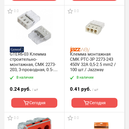
0.0
0.0
GTER6-03 Клемма
Клемма монтажная
строительно-
СМК PTC-3P 2273-243
монтажная, СМК 2273-
450V 32A 0,5-2.5 mm2 /
203, 3-проводная, 0.5-
100 шт./ Jazzway
2.5 мм2 General, упак.
В наличии
В наличии
200 шт.
0.24 руб.
0.41 руб.
/ шт
/ шт
Сегодня
Сегодня
0.0
0.0