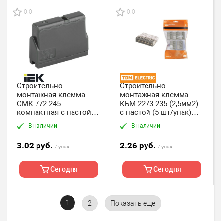
0.0
0.0
Строительно-
Строительно-
монтажная клемма
монтажная клемма
СМК 772-245
КБМ-2273-235 (2,5мм2)
компактная с пастой
с пастой (5 шт/упак)
(4шт/упак) IEK.
TDM
В наличии
В наличии
3.02 руб.
2.26 руб.
/ упак
/ упак
Сегодня
Сегодня
1
2
Показать еще