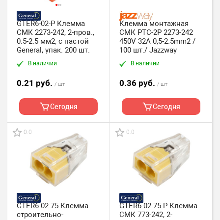
GTER6-02-P Клемма
Клемма монтажная
СМК 2273-242, 2-пров.,
СМК PTC-2P 2273-242
0.5-2.5 мм2, с пастой
450V 32A 0,5-2.5mm2 /
General, упак. 200 шт.
100 шт./ Jazzway
В наличии
В наличии
0.21 руб.
0.36 руб.
/ шт
/ шт
Сегодня
Сегодня
0.0
0.0
GTER6-02-75 Клемма
GTER6-02-75-P Клемма
строительно-
СМК 773-242, 2-