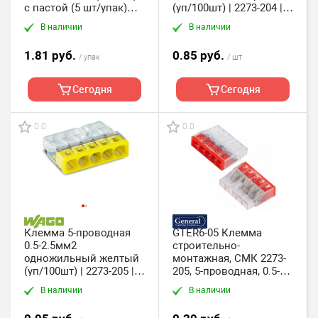
с пастой (5 шт/упак)
(уп/100шт) | 2273-204 |
TDM
WAGO
В наличии
В наличии
1.81 руб.
0.85 руб.
/ упак
/ шт
Сегодня
Сегодня
0.0
0.0
Клемма 5-проводная
GTER6-05 Клемма
0.5-2.5мм2
строительно-
одножильный желтый
монтажная, СМК 2273-
(уп/100шт) | 2273-205 |
205, 5-проводная, 0.5-
WAGO
2.5 мм2 General, упак.
В наличии
В наличии
100 шт.