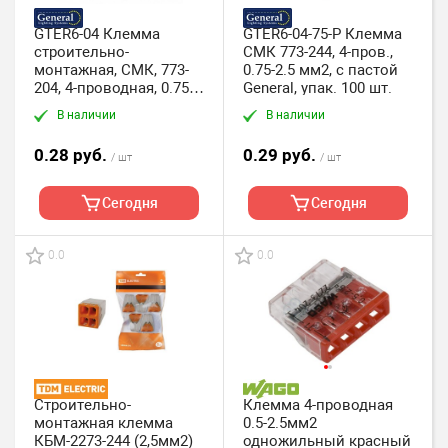
GTER6-04 Клемма
GTER6-04-75-P Клемма
строительно-
СМК 773-244, 4-пров.,
монтажная, СМК, 773-
0.75-2.5 мм2, с пастой
204, 4-проводная, 0.75-
General, упак. 100 шт.
2.5 мм2 General, упак.
В наличии
В наличии
100 шт.
0.28 руб.
0.29 руб.
/ шт
/ шт
Сегодня
Сегодня
0.0
0.0
Строительно-
Клемма 4-проводная
монтажная клемма
0.5-2.5мм2
КБМ-2273-244 (2,5мм2)
одножильный красный