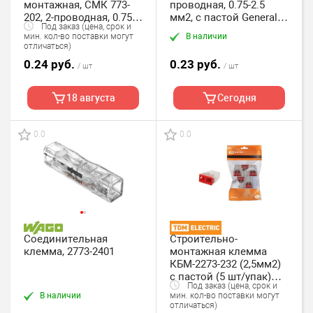
монтажная, СМК 773-
проводная, 0.75-2.5
202, 2-проводная, 0.75-
мм2, с пастой General,
Под заказ (цена, срок и
2.5 мм2 General, упак.
упак. 200 шт.
В наличии
мин. кол-во поставки могут
200 шт.
отличаться)
0.24 руб.
0.23 руб.
/ шт
/ шт
18 августа
Сегодня
0.0
0.0
Соединительная
Строительно-
клемма, 2773-2401
монтажная клемма
КБМ-2273-232 (2,5мм2)
с пастой (5 шт/упак)
Под заказ (цена, срок и
TDM
В наличии
мин. кол-во поставки могут
отличаться)