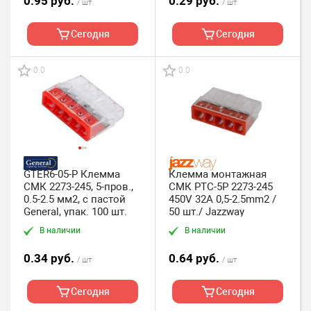
0.95 руб.
0.29 руб.
/ шт
/ шт
Сегодня
Сегодня
0.0
0.0
GTER6-05-P Клемма
Клемма монтажная
СМК 2273-245, 5-пров.,
СМК PTC-5P 2273-245
0.5-2.5 мм2, с пастой
450V 32A 0,5-2.5mm2 /
General, упак. 100 шт.
50 шт./ Jazzway
В наличии
В наличии
0.34 руб.
0.64 руб.
/ шт
/ шт
Сегодня
Сегодня