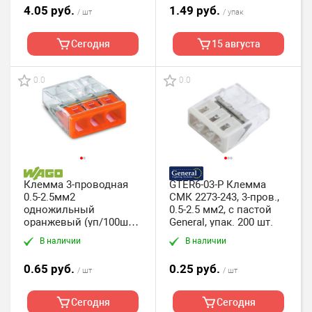
4.05 руб.
1.49 руб.
/ шт
/ упак
Сегодня
15 августа
0.0
0.0
Клемма 3-проводная
GTER6-03-P Клемма
0.5-2.5мм2
СМК 2273-243, 3-пров.,
одножильный
0.5-2.5 мм2, с пастой
оранжевый (уп/100шт) |
General, упак. 200 шт.
2273-203 | WAGO
В наличии
В наличии
0.65 руб.
0.25 руб.
/ шт
/ шт
Сегодня
Сегодня