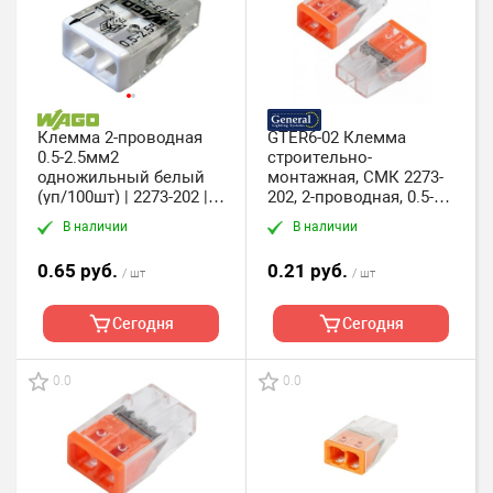
Клемма 2-проводная
GTER6-02 Клемма
0.5-2.5мм2
строительно-
одножильный белый
монтажная, СМК 2273-
(уп/100шт) | 2273-202 |
202, 2-проводная, 0.5-
WAGO
2.5 мм2 General, упак.
В наличии
В наличии
200 шт.
0.65 руб.
0.21 руб.
/ шт
/ шт
Сегодня
Сегодня
0.0
0.0