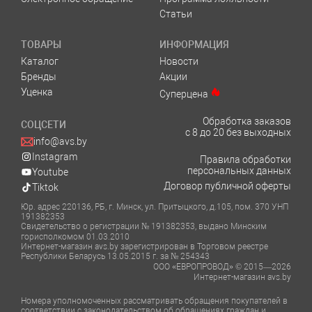
Статьи
ТОВАРЫ
ИНФОРМАЦИЯ
Каталог
Новости
Бренды
Акции
Уценка
Суперцена
Обработка заказов
СОЦСЕТИ
с 8 до 20 без выходных
info@avs.by
Instagram
Правила обработки
персональных данных
Youtube
Договор публичной оферты
Tiktok
Юр. адрес 220136, РБ, г. Минск, ул. Притыцкого, д.105, пом. 370 УНП
191382353
Свидетельство о регистрации № 191382353, выдано Минским
горисполкомом 01.03.2010
Интернет-магазин avs.by зарегистрирован в Торговом реестре
Республики Беларусь 13.05.2015 г. за № 254343
ООО «ЕВРОПРОВОД» © 2015—2026
Интернет-магазин avs.by
Номера уполномоченных рассматривать обращения покупателей в
соответствии с законодательством об обращениях граждан и