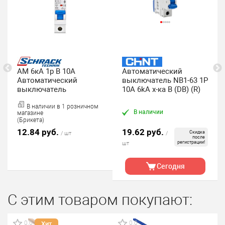
AM 6кА 1p B 10A
Автоматический
Автоматический
выключатель NB1-63 1P
выключатель
10A 6kA х-ка B (DB) (R)
В наличии в 1 розничном
В наличии
магазине
(Брикета)
12.84 руб.
19.62 руб.
Скидка
/ шт
/
после
регистрации!
шт
Сегодня
С этим товаром покупают:
0.0
0.0
Хит