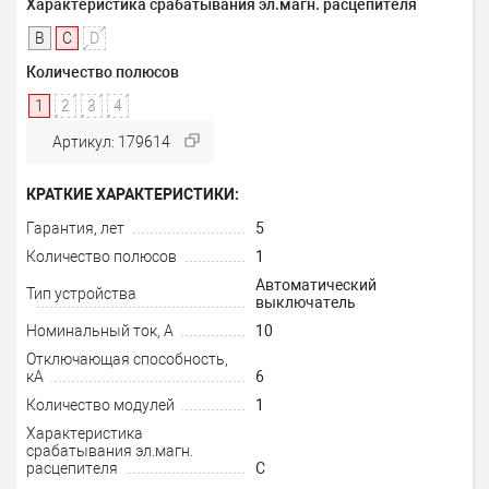
Характеристика срабатывания эл.магн. расцепителя
B
C
D
Количество полюсов
1
2
3
4
Артикул: 179614
КРАТКИЕ ХАРАКТЕРИСТИКИ:
Гарантия, лет
5
Количество полюсов
1
Автоматический
Тип устройства
выключатель
Номинальный ток, А
10
Отключающая способность,
кА
6
Количество модулей
1
Характеристика
срабатывания эл.магн.
расцепителя
C