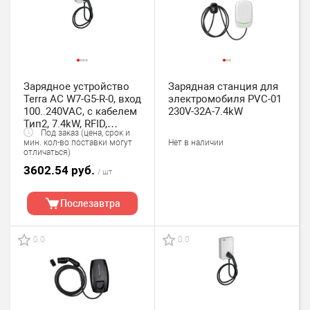
Зарядное устройство
Зарядная станция для
Terra AC W7-G5-R-0, вход
электромобиля PVC-01
100..240VAC, с кабелем
230V-32A-7.4kW
Тип2, 7.4kW, RFID,
Под заказ (цена, срок и
1xEthernet, IP54
Нет в наличии
мин. кол-во поставки могут
отличаться)
3602.54 руб.
/ шт
Послезавтра
0.0
0.0