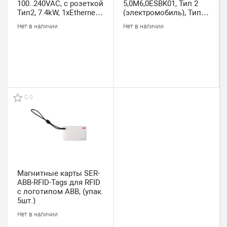
100..240VAC, с розеткой
5,0M6,0ESBK01, Тип 2
Тип2, 7.4kW, 1xEthernet,
(электромобиль), Тип 2
IP54
(зар. станция), 3Ph,
Нет в наличии
Нет в наличии
480VAC, 32A, 5m,
прямой, серо-черный
0.0
Магнитные карты SER-
ABB-RFID-Tags для RFID
с логотипом ABB, (упак.
5шт.)
Нет в наличии