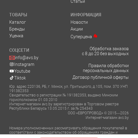
Статьи
ТОВАРЫ
ИНФОРМАЦИЯ
Каталог
Новости
Бренды
Акции
Уценка
Суперцена
Обработка заказов
СОЦСЕТИ
с 8 до 20 без выходных
info@avs.by
Instagram
Правила обработки
персональных данных
Youtube
Договор публичной оферты
Tiktok
Юр. адрес 220136, РБ, г. Минск, ул. Притыцкого, д.105, пом. 370 УНП
191382353
Свидетельство о регистрации № 191382353, выдано Минским
горисполкомом 01.03.2010
Интернет-магазин avs.by зарегистрирован в Торговом реестре
Республики Беларусь 13.05.2015 г. за № 254343
ООО «ЕВРОПРОВОД» © 2015—2026
Интернет-магазин avs.by
Номера уполномоченных рассматривать обращения покупателей в
соответствии с законодательством об обращениях граждан и
юридических лиц: