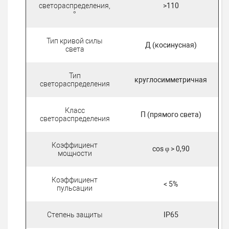
светораспределения,
>110
°
Тип кривой силы
Д (косинусная)
света
Тип
круглосимметричная
светораспределения
Класс
П (прямого света)
светораспределения
Коэффициент
cos φ > 0,90
мощности
Коэффициент
< 5%
пульсации
Степень защиты
IP65