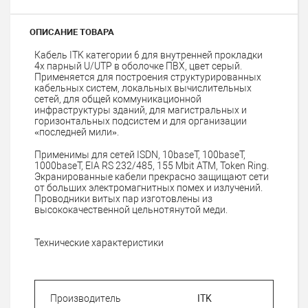
ОПИСАНИЕ ТОВАРА
Кабель ITK категории 6 для внутренней прокладки
4х парный U/UTP в оболочке ПВХ, цвет серый.
Применяется для построения структурированных
кабельных систем, локальных вычислительных
сетей, для общей коммуникационной
инфраструктуры зданий, для магистральных и
горизонтальных подсистем и для организации
«последней мили».
Применимы для сетей ISDN, 10baseT, 100baseT,
1000baseT, EIA RS 232/485, 155 Mbit ATM, Token Ring.
Экранированные кабели прекрасно защищают сети
от больших электромагнитных помех и излучений.
Проводники витых пар изготовлены из
высококачественной цельнотянутой меди.
Технические характеристики
Производитель
ITK