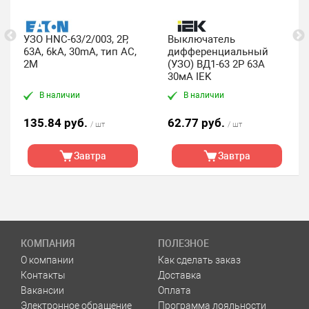
УЗО HNC-63/2/003, 2P,
Выключатель
63A, 6kA, 30mA, тип AC,
дифференциальный
2M
(УЗО) ВД1-63 2Р 63А
30мА IEK
В наличии
В наличии
135.84 руб.
62.77 руб.
/ шт
/ шт
Завтра
Завтра
КОМПАНИЯ
ПОЛЕЗНОЕ
О компании
Как сделать заказ
Контакты
Доставка
Вакансии
Оплата
Электронное обращение
Программа лояльности