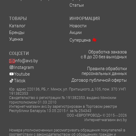
Статьи
ТОВАРЫ
ИНФОРМАЦИЯ
Каталог
Новости
Бренды
Акции
Уценка
Суперцена
Обработка заказов
СОЦСЕТИ
с 8 до 20 без выходных
info@avs.by
Instagram
Правила обработки
персональных данных
Youtube
Договор публичной оферты
Tiktok
Юр. адрес 220136, РБ, г. Минск, ул. Притыцкого, д.105, пом. 370 УНП
191382353
Свидетельство о регистрации № 191382353, выдано Минским
горисполкомом 01.03.2010
Интернет-магазин avs.by зарегистрирован в Торговом реестре
Республики Беларусь 13.05.2015 г. за № 254343
ООО «ЕВРОПРОВОД» © 2015—2026
Интернет-магазин avs.by
Номера уполномоченных рассматривать обращения покупателей в
соответствии с законодательством об обращениях граждан и