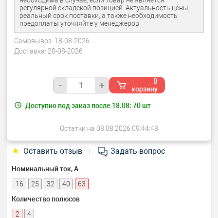
необходима в случае, если товар не является
регулярной складской позицией. Актуальность цены,
реальный срок поставки, а также необходимость
предоплаты уточняйте у менеджеров
Самовывоз:
18-08-2026
Доставка:
20-08-2026
В
-
+
корзину
Доступно под заказ после 18.08:
70
шт
Остатки на 08.08.2026 09:44:48
★
Оставить отзыв
Задать вопрос
|
Номинальный ток, А
16
25
32
40
63
Количество полюсов
2
4