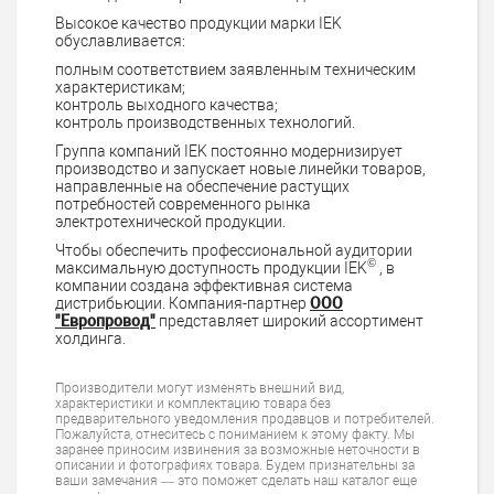
Высокое качество продукции марки IEK
обуславливается:
полным соответствием заявленным техническим
характеристикам;
контроль выходного качества;
контроль производственных технологий.
Группа компаний IEK постоянно модернизирует
производство и запускает новые линейки товаров,
направленные на обеспечение растущих
потребностей современного рынка
электротехнической продукции.
Чтобы обеспечить профессиональной аудитории
©
максимальную доступность продукции IEK
, в
компании создана эффективная система
дистрибьюции. Компания-партнер
ООО
"Европровод"
представляет широкий ассортимент
холдинга.
Производители могут изменять внешний вид,
характеристики и комплектацию товара без
предварительного уведомления продавцов и потребителей.
Пожалуйста, отнеситесь с пониманием к этому факту. Мы
заранее приносим извинения за возможные неточности в
описании и фотографиях товара. Будем признательны за
ваши замечания — это поможет сделать наш каталог еще