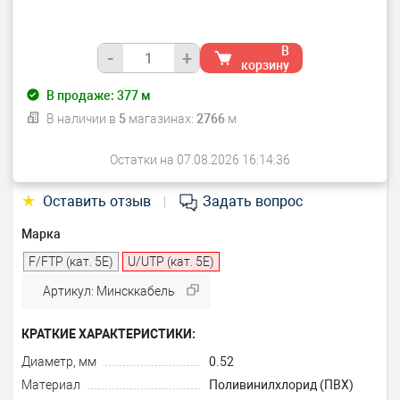
В
-
+
корзину
В продаже:
377
м
В наличии в
5
магазинах:
2766
м
Остатки на 07.08.2026 16:14:36
★
Оставить отзыв
Задать вопрос
|
Марка
F/FTP (кат. 5E)
U/UTP (кат. 5Е)
Артикул: Минсккабель
КРАТКИЕ ХАРАКТЕРИСТИКИ:
Диаметр, мм
0.52
Материал
Поливинилхлорид (ПВХ)