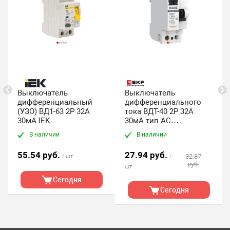
Выключатель
Выключатель
дифференциальный
дифференциального
(УЗО) ВД1-63 2Р 32А
тока ВДТ-40 2P 32А
30мА IEK
30мА тип АС
электронный 4,5кА
В наличии
В наличии
BASIC
55.54 руб.
27.94 руб.
32.87
/ шт
/
руб.
шт
Сегодня
Сегодня