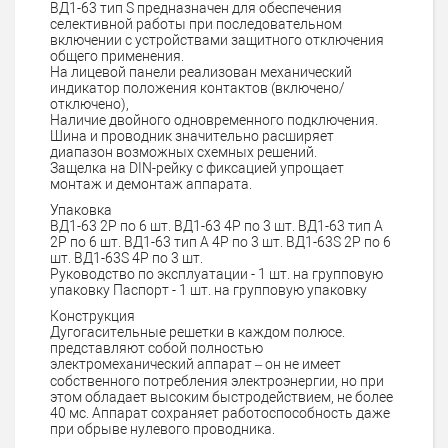
ВД1-63 тип S предназначен для обеспечения
селективной работы при последовательном
включении с устройствами защитного отключения
общего применения.
На лицевой панели реализован механический
индикатор положения контактов (включено/
отключено),
Наличие двойного одновременного подключения.
Шина и проводник значительно расширяет
диапазон возможных схемных решений.
Защелка на DIN-рейку с фиксацией упрощает
монтаж и демонтаж аппарата.
Упаковка
ВД1-63 2Р по 6 шт. ВД1-63 4Р по 3 шт. ВД1-63 тип А
2Р по 6 шт. ВД1-63 тип А 4Р по 3 шт. ВД1-63S 2Р по 6
шт. ВД1-63S 4Р по 3 шт.
Руководство по эксплуатации - 1 шт. на групповую
упаковку Паспорт - 1 шт. на групповую упаковку
Конструкция
Дугогасительные решетки в каждом полюсе.
представляют собой полностью
электромеханический аппарат – он не имеет
собственного потребления электроэнергии, но при
этом обладает высоким быстродействием, не более
40 мс. Аппарат сохраняет работоспособность даже
при обрыве нулевого проводника.