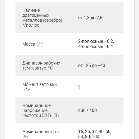
Наличие
драгоценных
от 1,3 до 2,6
металлов (серебро),
г/полюс
2-полюсные – 0,2;
Масса (Кг)
4-полюсные – 0,4
Диапазон рабочих
от –25 до +40
температур, °С
Момент затяжки,
3
Н*м
Номинальное
напряжение
230 / 400
частотой 50 Гц (В)
Номинальный ток
16; 25; 32; 40; 50;
(А)
63; 80; 100