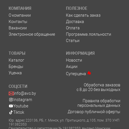
КОМПАНИЯ
ПОЛЕЗНОЕ
О компании
Как сделать заказ
Контакты
Доставка
Вакансии
Оплата
Электронное обращение
Программа лояльности
Статьи
ТОВАРЫ
ИНФОРМАЦИЯ
Каталог
Новости
Бренды
Акции
Уценка
Суперцена
Обработка заказов
СОЦСЕТИ
с 8 до 20 без выходных
info@avs.by
Instagram
Правила обработки
персональных данных
Youtube
Договор публичной оферты
Tiktok
Юр. адрес 220136, РБ, г. Минск, ул. Притыцкого, д.105, пом. 370 УНП
191382353
Свидетельство о регистрации № 191382353, выдано Минским