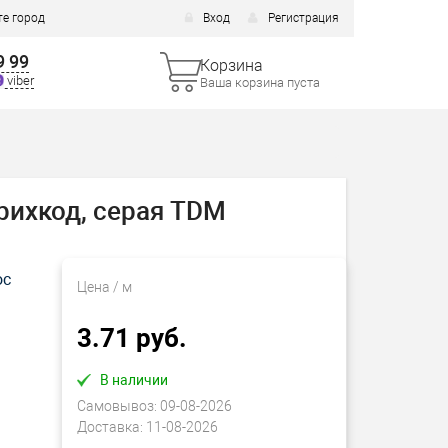
е город
Вход
Регистрация
9 99
Корзина
viber
Ваша корзина пуста
трихкод, серая TDM
ос
Цена
/ м
3.71 руб.
В наличии
Самовывоз:
09-08-2026
Доставка:
11-08-2026