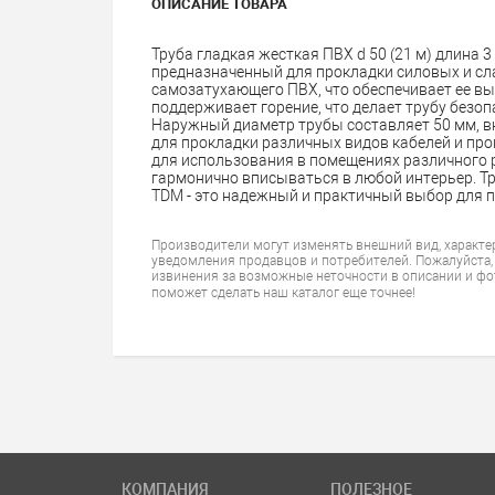
ОПИСАНИЕ ТОВАРА
Труба гладкая жесткая ПВХ d 50 (21 м) длина 3
предназначенный для прокладки силовых и сла
самозатухающего ПВХ, что обеспечивает ее вы
поддерживает горение, что делает трубу безо
Наружный диаметр трубы составляет 50 мм, вн
для прокладки различных видов кабелей и пров
для использования в помещениях различного ра
гармонично вписываться в любой интерьер. Тру
TDM - это надежный и практичный выбор для п
Производители могут изменять внешний вид, характе
уведомления продавцов и потребителей. Пожалуйста,
извинения за возможные неточности в описании и фо
поможет сделать наш каталог еще точнее!
КОМПАНИЯ
ПОЛЕЗНОЕ