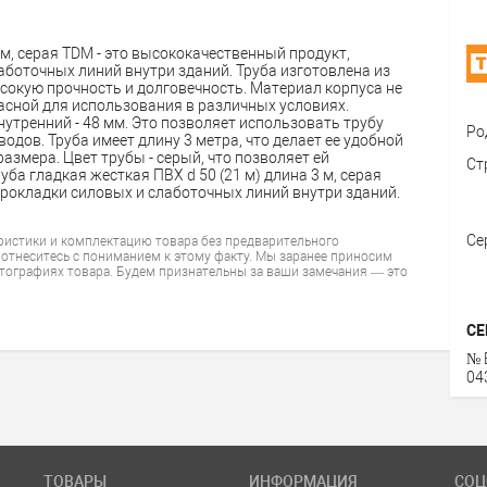
 м, серая TDM - это высококачественный продукт,
боточных линий внутри зданий. Труба изготовлена из
сокую прочность и долговечность. Материал корпуса не
пасной для использования в различных условиях.
утренний - 48 мм. Это позволяет использовать трубу
Ро
одов. Труба имеет длину 3 метра, что делает ее удобной
змера. Цвет трубы - серый, что позволяет ей
Ст
ба гладкая жесткая ПВХ d 50 (21 м) длина 3 м, серая
рокладки силовых и слаботочных линий внутри зданий.
Се
ристики и комплектацию товара без предварительного
 отнеситесь с пониманием к этому факту. Мы заранее приносим
тографиях товара. Будем признательны за ваши замечания — это
СЕ
№ 
04
ТОВАРЫ
ИНФОРМАЦИЯ
СОЦ