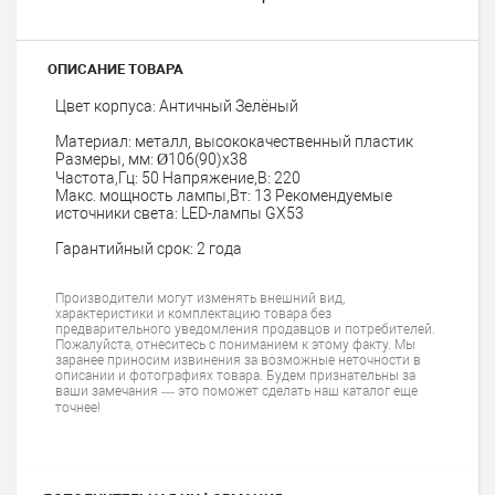
ОПИСАНИЕ ТОВАРА
Цвет корпуса: Античный Зелёный
Материал: металл, высококачественный пластик
Размеры, мм: Ø106(90)х38
Частота,Гц: 50 Напряжение,В: 220
Макс. мощность лампы,Вт: 13 Рекомендуемые
источники света: LED-лампы GX53
Гарантийный срок: 2 года
Производители могут изменять внешний вид,
характеристики и комплектацию товара без
предварительного уведомления продавцов и потребителей.
Пожалуйста, отнеситесь с пониманием к этому факту. Мы
заранее приносим извинения за возможные неточности в
описании и фотографиях товара. Будем признательны за
ваши замечания — это поможет сделать наш каталог еще
точнее!