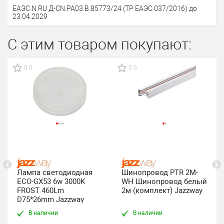
ЕАЭС N RU Д-CN.РА03.В.85773/24 (ТР ЕАЭС 037/2016) до
23.04.2029
С этим товаром покупают:
0.0
0.0
Лампа светодиодная
Шинопровод PTR 2M-
ECO-GX53 6w 3000K
WH Шинопровод белый
FROST 460Lm
2м (комплект) Jazzway
D75*26mm Jazzway
В наличии
В наличии