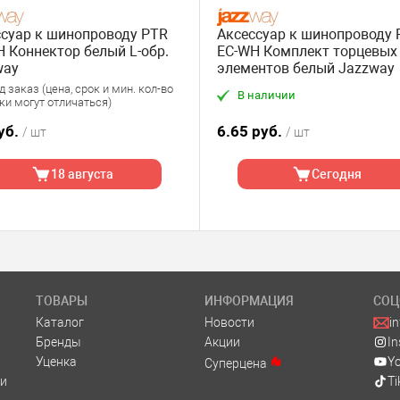
ссуар к шинопроводу PTR
Аксессуар к шинопроводу 
 Коннектор белый L-обр.
EC-WH Комплект торцевых
way
элементов белый Jazzway
 заказ (цена, срок и мин. кол-во
В наличии
ки могут отличаться)
уб.
6.65 руб.
/ шт
/ шт
18 августа
Сегодня
ТОВАРЫ
ИНФОРМАЦИЯ
СОЦ
Каталог
Новости
i
Бренды
Акции
I
Уценка
Y
Суперцена
и
Ti