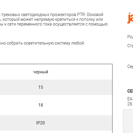
 трековых светодиодных прожекторов PTR. Основой
 который может напрямую крепиться к потолку или
ы к сети переменного тока осуществляется с помощью
Ро
но собрать осветительную систему любой
Ст
Се
черный
15
СЕ
ЕА
28
18
IP20