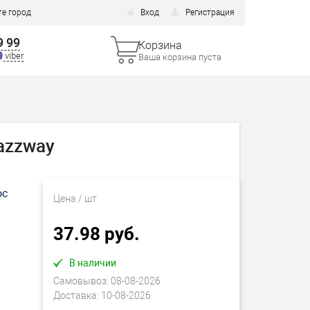
е город
Вход
Регистрация
9 99
Корзина
viber
Ваша корзина пуста
azzway
ос
Цена
/ шт
37.98 руб.
В наличии
Самовывоз:
08-08-2026
Доставка:
10-08-2026