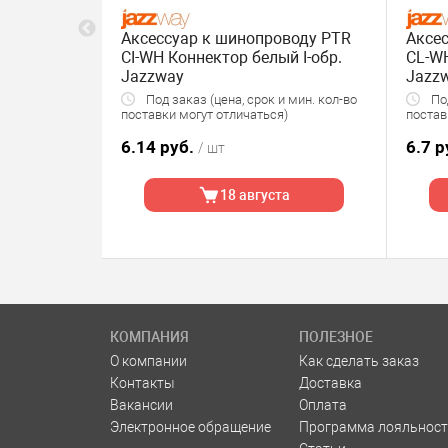
йка белый
Аксессуар к шинопроводу PTR
Аксе
 логотипом
CI-WH Коннектор белый I-обр.
CL-WH
Jazzway
Jazz
Под заказ (цена, срок и мин. кол-во
Под
поставки могут отличаться)
постав
6.14 руб.
6.7 р
/ шт
18 августа
КОМПАНИЯ
ПОЛЕЗНОЕ
О компании
Как сделать заказ
Контакты
Доставка
Вакансии
Оплата
Электронное обращение
Программа лояльност