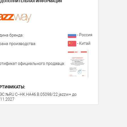
ДОПОЛНИТЕЛЬНАЯ ИНФОРМАЦИЯ
- Россия
дина бренда:
- Китай
рана производства:
ртификат официального продавца:
РТИФИКАТЫ:
ЭС №RU C--HK.HA46.В.05098/22 jazzw+ до
.11.2027