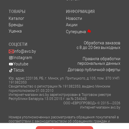
ТОВАРЫ
ИНФОРМАЦИЯ
Каталог
Новости
Бренды
Акции
Уценка
Суперцена
Обработка заказов
СОЦСЕТИ
с 8 до 20 без выходных
info@avs.by
Instagram
Правила обработки
персональных данных
Youtube
Договор публичной оферты
Tiktok
Юр. адрес 220136, РБ, г. Минск, ул. Притыцкого, д.105, пом. 370 УНП
191382353
Свидетельство о регистрации № 191382353, выдано Минским
горисполкомом 01.03.2010
Интернет-магазин avs.by зарегистрирован в Торговом реестре
Республики Беларусь 13.05.2015 г. за № 254343
ООО «ЕВРОПРОВОД» © 2015—2026
Интернет-магазин avs.by
Номера уполномоченных рассматривать обращения покупателей в
соответствии с законодательством об обращениях граждан и
юридических лиц: