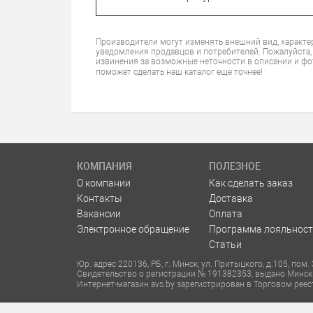
Производители могут изменять внешний вид, характе
уведомления продавцов и потребителей. Пожалуйста,
извинения за возможные неточности в описании и фо
поможет сделать наш каталог еще точнее!
КОМПАНИЯ
ПОЛЕЗНОЕ
О компании
Как сделать заказ
Контакты
Доставка
Вакансии
Оплата
Электронное обращение
Программа лояльност
Статьи
Юр. адрес 220136, РБ, г. Минск, ул. Притыцкого, д.105, по
Свидетельство о регистрации № 191382353, выдано Минс
Интернет-магазин avs.by зарегистрирован в Торговом реес
Номера уполномоченных рассматривать обращения покупат