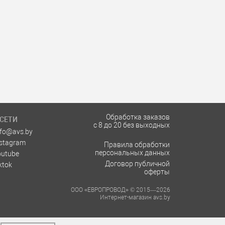
Обработка заказов
СЕТИ
с 8 до 20 без выходных
nfo@avs.by
nstagram
Правила обработки
персональных данных
outube
Договор публичной
ktok
оферты
ООО «ЕВРОПРОВОД» © 2015—2026
Интернет-магазин avs.by
ских лиц: