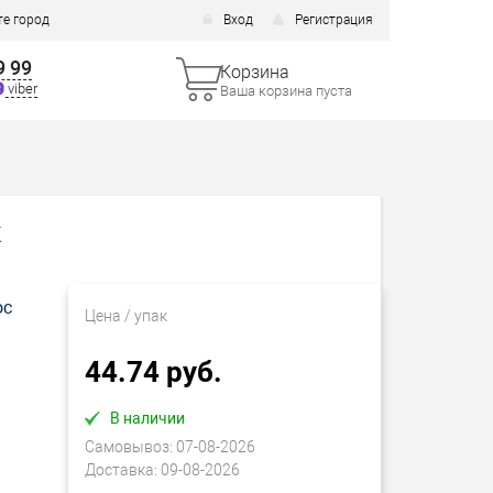
е город
Вход
Регистрация
9 99
Корзина
viber
Ваша корзина пуста
к
ос
Цена
/ упак
44.74 руб.
В наличии
Самовывоз:
07-08-2026
Доставка:
09-08-2026