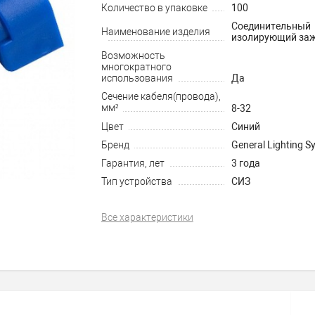
Количество в упаковке
100
Соединительный
Наименование изделия
изолирующий за
Возможность
многократного
использования
Да
Сечение кабеля(провода),
мм²
8-32
Цвет
Синий
Бренд
General Lighting S
Гарантия, лет
3 года
Тип устройства
СИЗ
Все характеристики