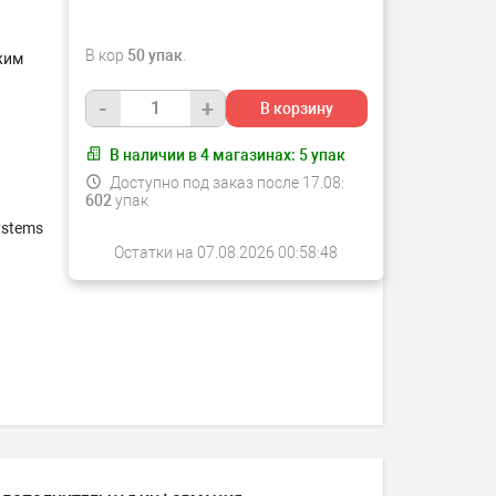
В кор
50 упак
.
жим
-
+
В корзину
В наличии в
4
магазинах:
5
упак
Доступно под заказ после 17.08:
602
упак
ystems
Остатки на 07.08.2026 00:58:48