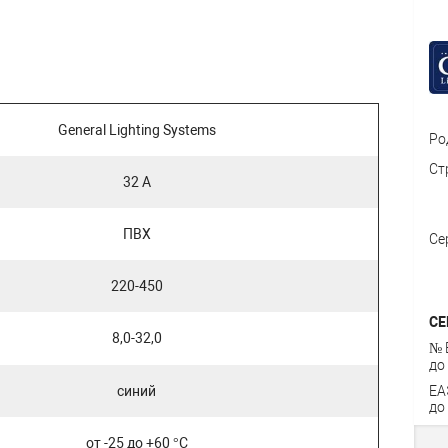
General Lighting Systems
Ро
Ст
32 А
ПВХ
Се
220-450
СЕ
8,0-32,0
№ 
до
синий
ЕА
до
от -25 до +60 °С