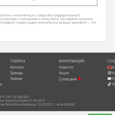
ристики и комплектацию товара без предварительного
 отнеситесь с пониманием к этому факту. Мы заранее приносим
тографиях товара. Будем признательны за ваши замечания — это
ТОВАРЫ
ИНФОРМАЦИЯ
СОЦ
Каталог
Новости
i
Бренды
Акции
I
Уценка
Y
Суперцена
и
Ti
м. 370 УНП 191382353
ким горисполкомом 01.03.2010
тре Республики Беларусь 13.05.2015 г. за № 254343
елей в соответствии с законодательством об обращениях граждан и юридиче