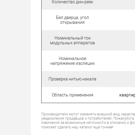
Количество дин-реек
Бел дверца, угол
открывания
Номинальный ток
модульных аппаратов
Номинальное
напряжение изоляции
Проверка нитью накала
Область применения
кварти
Производители могут изменять внешний вид, характе
уведомления продавцов и потребителей. Пожалуйста,
извинения за возможные неточности в описании и фо
поможет сделать наш каталог еще точнее!