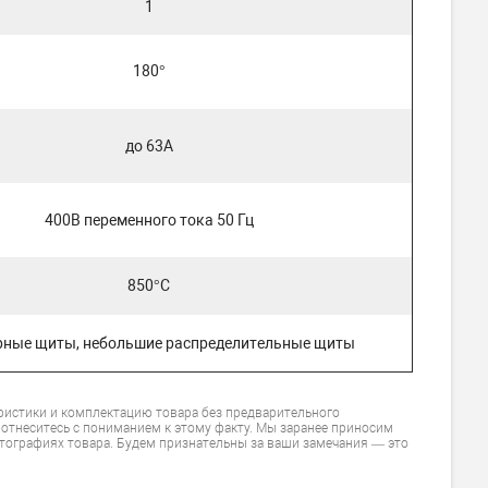
1
180°
до 63А
400В переменного тока 50 Гц
850°С
рные щиты, небольшие распределительные щиты
ристики и комплектацию товара без предварительного
 отнеситесь с пониманием к этому факту. Мы заранее приносим
тографиях товара. Будем признательны за ваши замечания — это