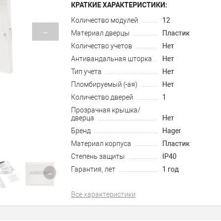
КРАТКИЕ ХАРАКТЕРИСТИКИ:
Количество модулей
12
→
Материал дверцы
Пластик
Количество учетов
Нет
Антивандальная шторка
Нет
Тип учета
Нет
Пломбируемый (-ая)
Нет
Количество дверей
1
Прозрачная крышка/
дверца
Нет
Бренд
Hager
Материал корпуса
Пластик
Степень защиты
IP40
Гарантия, лет
1 год
→
Все характеристики