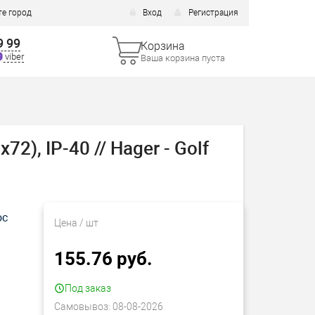
е город
Вход
Регистрация
9 99
Корзина
viber
Ваша корзина пуста
), IP-40 // Hager - Golf
ос
Цена
/ шт
155.76 руб.
Под заказ
Самовывоз:
08-08-2026