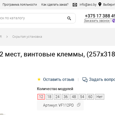
Программа лояльности
Как сделать заказ?
info@avs.by
Выберит
+375 17 388 4
|
Заказать звонок
R
Скрытая установка
мест, винтовые клеммы, (257х318х72
★
Оставить отзыв
Задать вопр
|
Количество модулей
12
18
24
36
48
54
60
Нет
Артикул: VF112PD