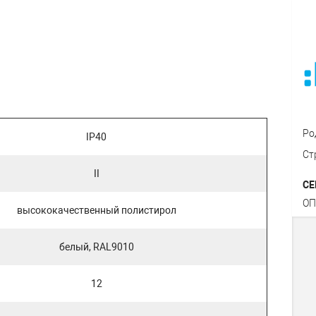
Ро
IP40
Ст
II
СЕ
ОП
высококачественный полистирол
белый, RAL9010
12