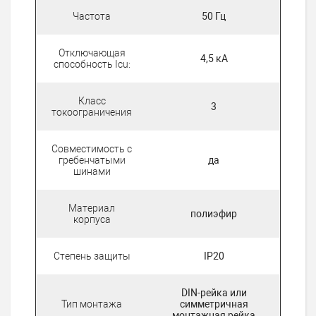
Частота
50 Гц
Отключающая
4,5 кА
способность Icu:
Класс
3
токоограничения
Совместимость с
гребенчатыми
да
шинами
Материал
полиэфир
корпуса
Степень защиты
IP20
DIN-рейка или
Тип монтажа
симметричная
монтажная рейка