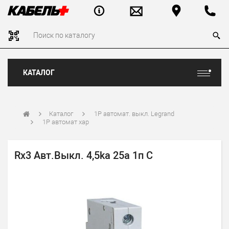
КАТАЛОГ
Каталог
1P автомат. выкл. Legrand
1P автомат хар
Rx3 Авт.Выкл. 4,5ka 25а 1п C