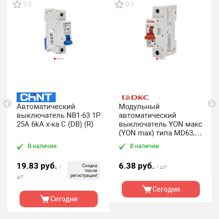
0.0
0.0
Автоматический
Модульный
выключатель NB1-63 1P
автоматический
25A 6kA х-ка C (DB) (R)
выключатель YON макс
(YON max) типа MD63, 1
полюс, хар-ка C, 25А,
В наличии
В наличии
4,5кА DKC
19.83 руб.
6.38 руб.
Скидка
/
/ шт
после
регистрации!
шт
Сегодня
Сегодня