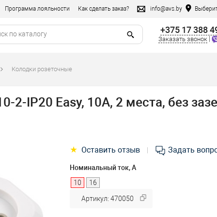
Программа лояльности
Как сделать заказ?
info@avs.by
Выберит
+375 17 388 4
|
Заказать звонок
Колодки розеточные
-2-IP20 Easy, 10А, 2 места, без заз
★
Оставить отзыв
Задать вопр
|
Номинальный ток, А
10
16
Артикул: 470050