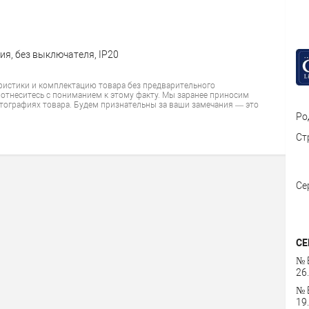
ия, без выключателя, IP20
ристики и комплектацию товара без предварительного
 отнеситесь с пониманием к этому факту. Мы заранее приносим
тографиях товара. Будем признательны за ваши замечания — это
Ро
Ст
Се
СЕ
№ 
26
№ 
19