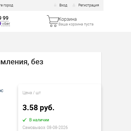
е город
Вход
Регистрация
9 99
Корзина
viber
Ваша корзина пуста
емления, без
ос
Цена
/ шт
3.58 руб.
В наличии
Самовывоз:
08-08-2026