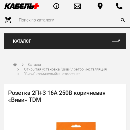
КАТАЛОГ
Каталог
Открытая установка "Виви"/ ретро-инсталляция
"Виви" коричневый/инсталляция
Розетка 2П+З 16А 250В коричневая
«Виви» TDM