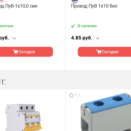
д ПуВ-1х10,0 син
Провод ПуВ 1х10 бел
наличии
В наличии
 руб.
4.85 руб.
/ м
/ м
Сегодня
Сегодня
т:
0.0