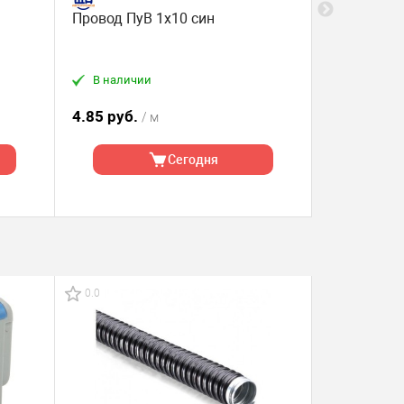
Провод ПуВ 1х10 син
Провод Пу
В наличии
В наличи
4.85 руб.
4.85 руб.
/ м
Сегодня
0.0