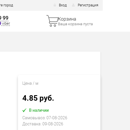
е город
Вход
Регистрация
9 99
Корзина
viber
Ваша корзина пуста
Цена
/ м
4.85 руб.
В наличии
Самовывоз:
07-08-2026
Доставка:
09-08-2026