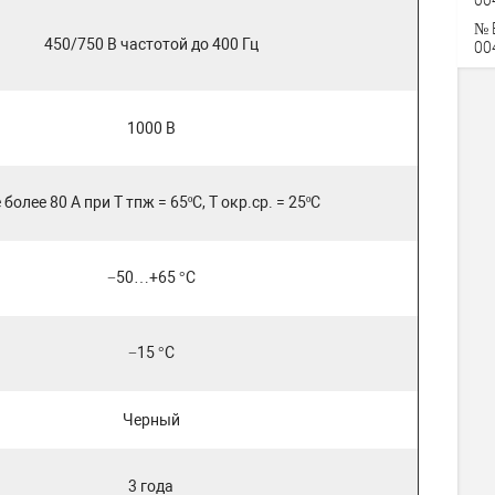
№ 
450/750 В частотой до 400 Гц
00
1000 В
 более 80 А при Т тпж = 65ºС, Т окр.ср. = 25ºС
−50…+65 °C
−15 °C
Черный
3 года