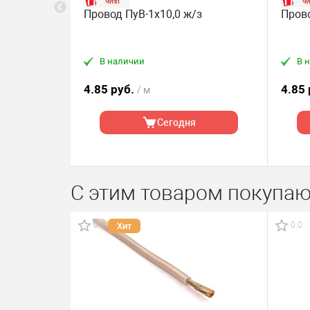
л
Провод ПуВ-1х10,0 ж/з
Прово
В наличии
В 
4.85 руб.
4.85
/ м
Сегодня
С этим товаром покупаю
0.0
0.0
Хит