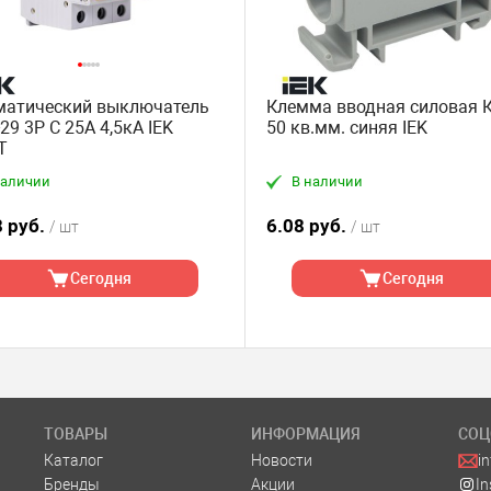
матический выключатель
Клемма вводная силовая К
29 3P C 25А 4,5кА IEK
50 кв.мм. синяя IEK
T
наличии
В наличии
8 руб.
6.08 руб.
/ шт
/ шт
Сегодня
Сегодня
ТОВАРЫ
ИНФОРМАЦИЯ
СОЦ
Каталог
Новости
i
Бренды
Акции
I