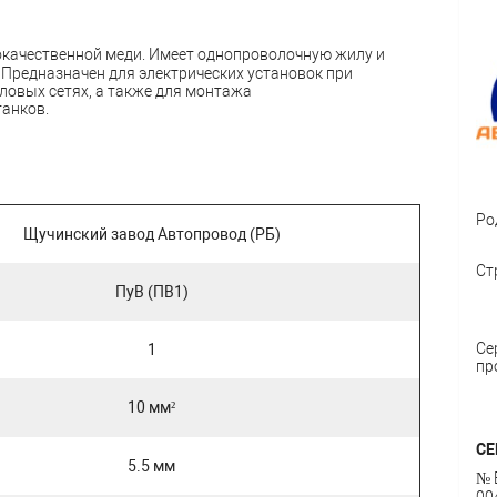
окачественной меди. Имеет однопроволочную жилу и
Предназначен для электрических установок при
ловых сетях, а также для монтажа
танков.
Ро
Щучинский завод Автопровод (РБ)
Ст
ПуВ (ПВ1)
Се
1
пр
10 мм²
СЕ
5.5 мм
№ 
00