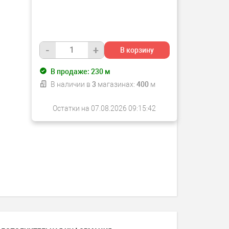
-
+
В корзину
В продаже:
230
м
В наличии в
3
магазинах:
400
м
Остатки на 07.08.2026 09:15:42