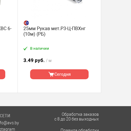
ВС 6-
25мм Рукав мет.Р3-Ц-ПВХнг
(10м) (РБ)
В наличии
3.49 руб.
/ м
Сегодня
Обработка заказов
СЕТИ
с 8 до 20 без выходных
nfo@avs.by
nstagram
Правила обработки