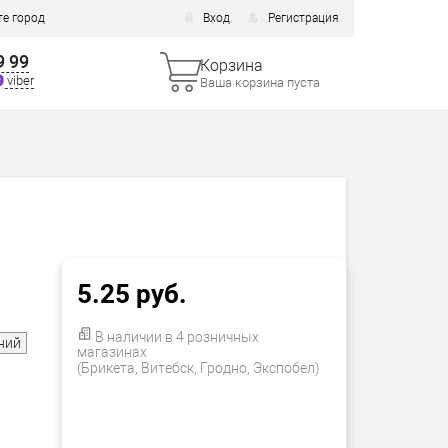
е город
Вход
Регистрация
9 99
Корзина
viber
Ваша корзина пуста
5.25 руб.
В наличии в 4 розничных
ний
магазинах
(Брикета, Витебск, Гродно, Экспобел)