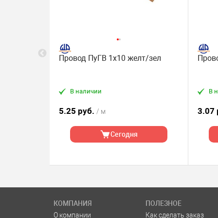
рн
Провод ПуГВ 1х10 желт/зел
Прово
х магазинах
В наличии
В 
л)
5.25 руб.
3.07
/ м
Сегодня
КОМПАНИЯ
ПОЛЕЗНОЕ
О компании
Как сделать заказ