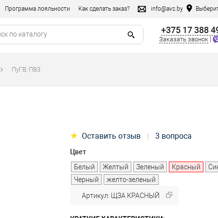
Программа лояльности
Как сделать заказ?
info@avs.by
Выберит
+375 17 388 4
|
Заказать звонок
ПуГВ, ПВ3
★
Оставить отзыв
3 вопроса
|
Цвет
Белый
Желтый
Зеленый
Красный
Си
Черный
желто-зеленый
Артикул: ЩЗА КРАСНЫЙ