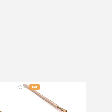
0.0
0.0
Хит