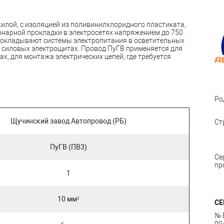
илой, с изоляцией из поливинилхлоридного пластиката,
онарной прокладки в электросетях напряжением до 750
прокладывают системы электропитания в осветительных
в силовых электрощитах. Провод ПуГВ применяется для
ах, для монтажа электрических цепей, где требуется
Ро
Щучинский завод Автопровод (РБ)
Ст
ПуГВ (ПВ3)
Се
пр
1
10 мм²
СЕ
№ 
00