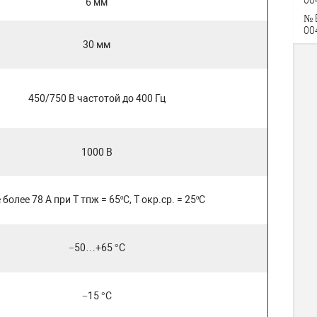
6 мм
№ 
00
30 мм
450/750 В частотой до 400 Гц
1000 В
 более 78 А при Т тпж = 65ºС, Т окр.ср. = 25ºС
−50…+65 °C
−15 °C