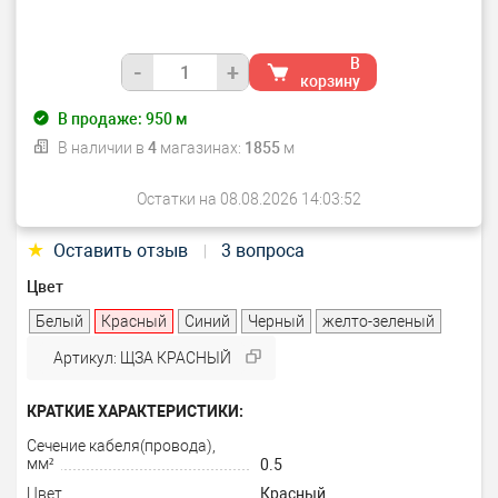
В
-
+
корзину
В продаже:
950
м
В наличии в
4
магазинах:
1855
м
Остатки на 08.08.2026 14:03:52
★
Оставить отзыв
3 вопроса
|
Цвет
Белый
Красный
Синий
Черный
желто-зеленый
Артикул: ЩЗА КРАСНЫЙ
КРАТКИЕ ХАРАКТЕРИСТИКИ:
Сечение кабеля(провода),
мм²
0.5
Цвет
Красный