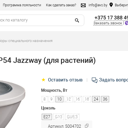
Программа лояльности
Как сделать заказ?
info@avs.by
Выберит
+375 17 388 4
|
Заказать звонок
оры специального назначения
P54 Jazzway (для растений)
★
Оставить отзыв
Задать вопр
|
Мощность, Вт
8
9
10
12
16
18
24
36
Цоколь
E27
G13
GU5,3
Артикул: 5004702