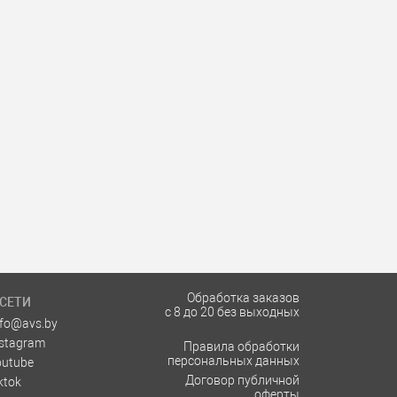
Обработка заказов
СЕТИ
с 8 до 20 без выходных
nfo@avs.by
nstagram
Правила обработки
персональных данных
outube
Договор публичной
ktok
оферты