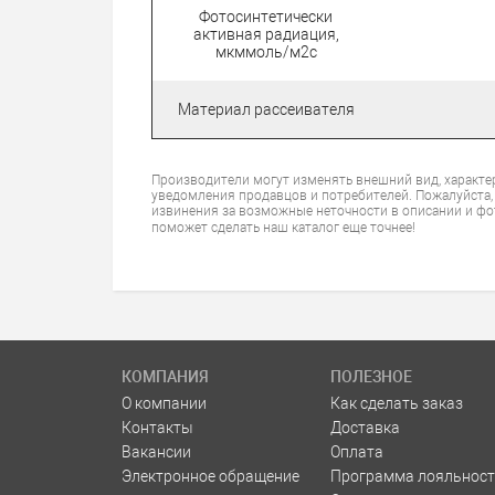
Фотосинтетически
активная радиация,
мкммоль/м2с
Материал рассеивателя
Производители могут изменять внешний вид, характе
уведомления продавцов и потребителей. Пожалуйста,
извинения за возможные неточности в описании и фо
поможет сделать наш каталог еще точнее!
КОМПАНИЯ
ПОЛЕЗНОЕ
О компании
Как сделать заказ
Контакты
Доставка
Вакансии
Оплата
Электронное обращение
Программа лояльност