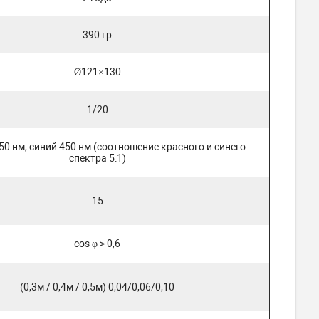
390 гр
Ø121×130
1/20
0 нм, синий 450 нм (соотношение красного и синего
спектра 5:1)
15
cos φ > 0,6
(0,3м / 0,4м / 0,5м) 0,04/0,06/0,10