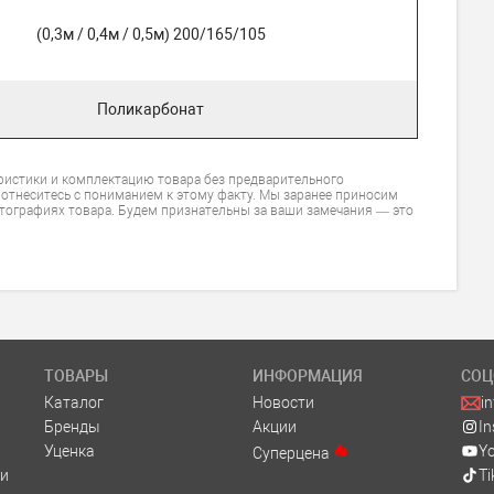
(0,3м / 0,4м / 0,5м) 200/165/105
Поликарбонат
ристики и комплектацию товара без предварительного
 отнеситесь с пониманием к этому факту. Мы заранее приносим
тографиях товара. Будем признательны за ваши замечания — это
ТОВАРЫ
ИНФОРМАЦИЯ
СОЦ
Каталог
Новости
i
Бренды
Акции
I
Уценка
Y
Суперцена
и
Ti