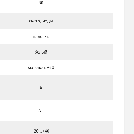
80
светодиоды
пластик
белый
матовая, А60
A
A+
-20...+40