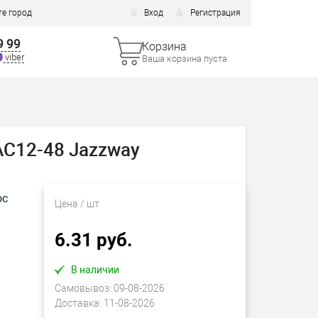
е город
Вход
Регистрация
9 99
Корзина
viber
Ваша корзина пуста
AC12-48 Jazzway
ос
Цена
/ шт
6.31 руб.
В наличии
Самовывоз:
09-08-2026
Доставка:
11-08-2026