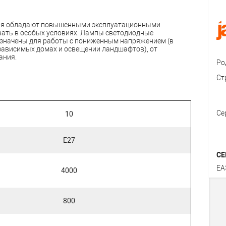
ия обладают повышенными эксплуатационными
овать в особых условиях. Лампы светодиодные
азначены для работы с пониженным напряжением (в
независимых домах и освещении ландшафтов), от
ания.
Ро
Ст
Се
10
E27
СЕ
ЕА
4000
800