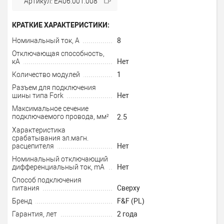
Артикул: EA06.001.008
КРАТКИЕ ХАРАКТЕРИСТИКИ:
Номинальный ток, А
8
Отключающая способность,
кА
Нет
Количество модулей
1
Разъем для подключения
шины типа Fork
Нет
Максимальное сечение
подключаемого провода, мм²
2.5
Характеристика
срабатывания эл.магн.
расцепителя
Нет
Номинальный отключающий
дифференциальный ток, mA
Нет
Способ подключения
питания
Сверху
Бренд
F&F (PL)
Гарантия, лет
2 года