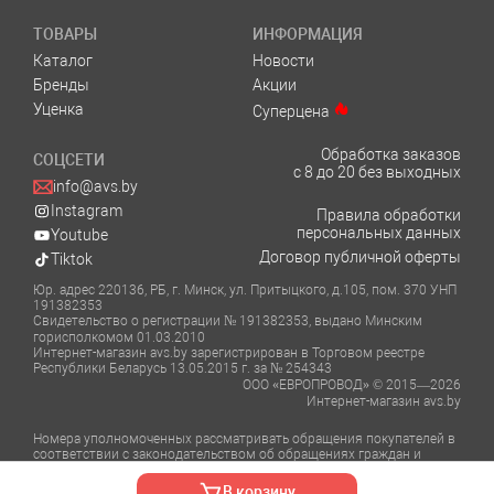
ТОВАРЫ
ИНФОРМАЦИЯ
Каталог
Новости
Бренды
Акции
Уценка
Суперцена
Обработка заказов
СОЦСЕТИ
с 8 до 20 без выходных
info@avs.by
Instagram
Правила обработки
персональных данных
Youtube
Договор публичной оферты
Tiktok
Юр. адрес 220136, РБ, г. Минск, ул. Притыцкого, д.105, пом. 370 УНП
191382353
Свидетельство о регистрации № 191382353, выдано Минским
горисполкомом 01.03.2010
Интернет-магазин avs.by зарегистрирован в Торговом реестре
Республики Беларусь 13.05.2015 г. за № 254343
ООО «ЕВРОПРОВОД» © 2015—2026
Интернет-магазин avs.by
Номера уполномоченных рассматривать обращения покупателей в
соответствии с законодательством об обращениях граждан и
юридических лиц:
Отдел торговли и услуг Администрации Фрунзенского района г.
В корзину