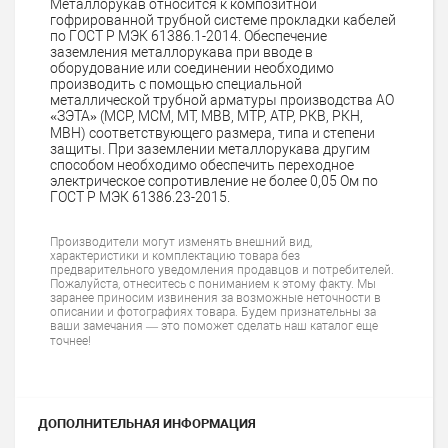
Металлорукав относится к композитной
гофрированной трубной системе прокладки кабелей
по ГОСТ Р МЭК 61386.1-2014. Обеспечение
заземления металлорукава при вводе в
оборудование или соединении необходимо
производить с помощью специальной
металлической трубной арматуры производства АО
«ЗЭТА» (МСР, МСМ, МТ, МВВ, МТР, АТР, РКВ, РКН,
МВН) соответствующего размера, типа и степени
защиты. При заземлении металлорукава другим
способом необходимо обеспечить переходное
электрическое сопротивление не более 0,05 Ом по
ГОСТ Р МЭК 61386.23-2015.
Производители могут изменять внешний вид,
характеристики и комплектацию товара без
предварительного уведомления продавцов и потребителей.
Пожалуйста, отнеситесь с пониманием к этому факту. Мы
заранее приносим извинения за возможные неточности в
описании и фотографиях товара. Будем признательны за
ваши замечания — это поможет сделать наш каталог еще
точнее!
ДОПОЛНИТЕЛЬНАЯ ИНФОРМАЦИЯ