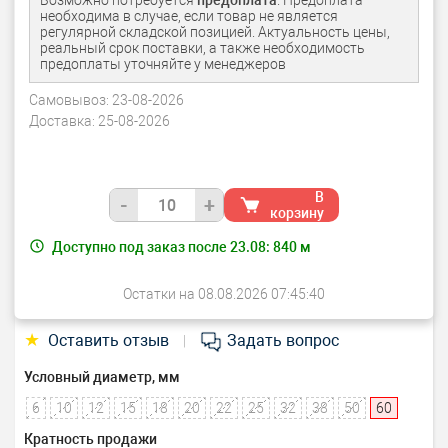
Возможно потребуется
предоплата
. Предоплата
необходима в случае, если товар не является
регулярной складской позицией. Актуальность цены,
реальный срок поставки, а также необходимость
предоплаты уточняйте у менеджеров
Самовывоз:
23-08-2026
Доставка:
25-08-2026
В
-
+
корзину
Доступно под заказ после 23.08:
840
м
Остатки на 08.08.2026 07:45:40
★
Оставить отзыв
Задать вопрос
|
Условный диаметр, мм
6
10
12
15
18
20
22
25
32
38
50
60
Кратность продажи