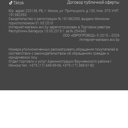
Договор публичной оферты
Tiktok
Юр. адрес 220136, РБ, г. Минск, ул. Притыцкого, д.105, пом. 370 УНП
191382353
Свидетельство о регистрации № 191382353, выдано Минским
горисполкомом 01.03.2010
Интернет-магазин avs.by зарегистрирован в Торговом реестре
Республики Беларусь 13.05.2015 г. за № 254343
ООО «ЕВРОПРОВОД» © 2015—2026
Интернет-магазин avs.by
Номера уполномоченных рассматривать обращения покупателей в
соответствии с законодательством об обращениях граждан и
юридических лиц:
Отдел торговли и услуг Администрации Фрунзенского района г.
Минска тел.: +375 (17) 348-39-06, +375 (17) 366-51-82