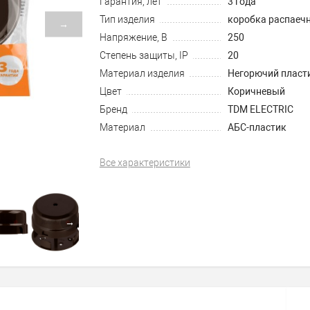
Гарантия, лет
3 года
Тип изделия
коробка распаеч
→
Напряжение, В
250
Степень защиты, IP
20
Материал изделия
Негорючий пласт
Цвет
Коричневый
Бренд
TDM ELECTRIC
Материал
АБС-пластик
Все характеристики
→