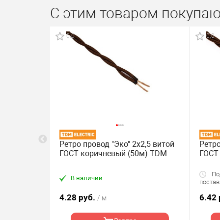
С этим товаром покупаю
0.0
0.0
Ретро провод "Эко" 2х2,5 витой
Ретро
вый (10
ГОСТ коричневый (50м) TDM
ГОСТ
Под
В наличии
постав
4.28 руб.
6.42
/ м