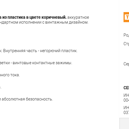
 из пластика в цвете коричневый.
аккуратное
андартном исполнении с винтажным дизайном.
Ро
Ст
. Внутренняя часть - негорючий пластик.
етки - винтовые контактные зажимы.
Се
ного тока.
.
СЕ
ИН
и абсолютная безопасность.
00
ИН
03