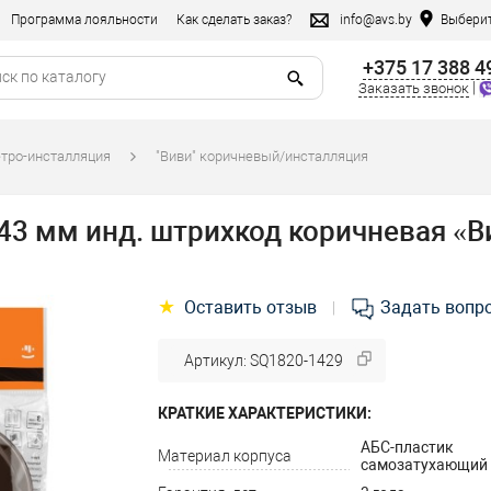
Программа лояльности
Как сделать заказ?
info@avs.by
Выберит
+375 17 388 4
|
Заказать звонок
етро-инсталляция
"Виви" коричневый/инсталляция
43 мм инд. штрихкод коричневая «
★
Оставить отзыв
Задать вопр
|
Артикул: SQ1820-1429
КРАТКИЕ ХАРАКТЕРИСТИКИ:
АБС-пластик
Материал корпуса
самозатухающий