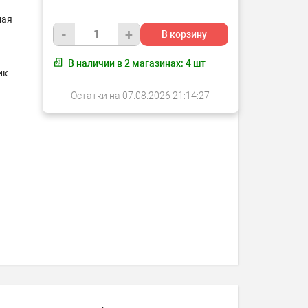
ная
-
+
В корзину
В наличии в
2
магазинах:
4
шт
ик
Остатки на 07.08.2026 21:14:27