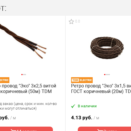
т:
0.0
 провод "Эко" 3х2,5 витой
Ретро провод "Эко" 3х1,5 в
 коричневый (50м) TDM
ГОСТ коричневый (20м) T
 заказ (цена, срок и мин. кол-во
В наличии
ки могут отличаться)
 руб.
4.13 руб.
/ м
/ м