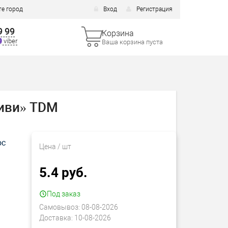
е город
Вход
Регистрация
9 99
Корзина
viber
Ваша корзина пуста
Виви» TDM
ос
Цена
/ шт
5.4 руб.
Под заказ
Самовывоз:
08-08-2026
Доставка:
10-08-2026