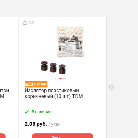
0.0
0.0
итой
Изолятор пластиковый
Изолятор 
DM
коричневый (10 шт) TDM
коричневы
В наличии
В наличи
2.08 руб.
16.3 руб.
/ упак