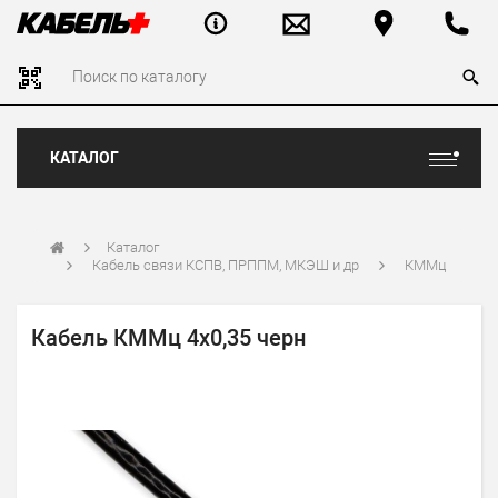
КАТАЛОГ
Каталог
Кабель связи КСПВ, ПРППМ, МКЭШ и др
КММц
Кабель КММц 4х0,35 черн