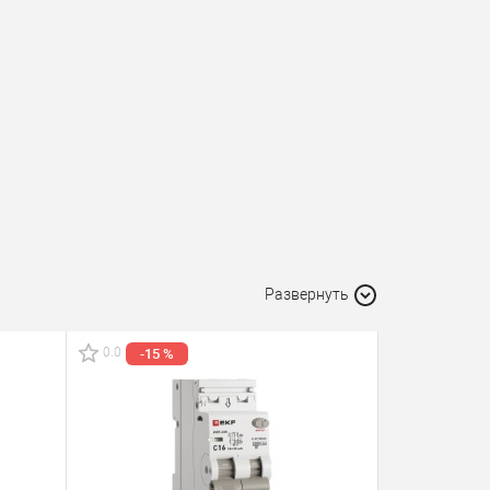
Развернуть
0.0
0.0
-15 %