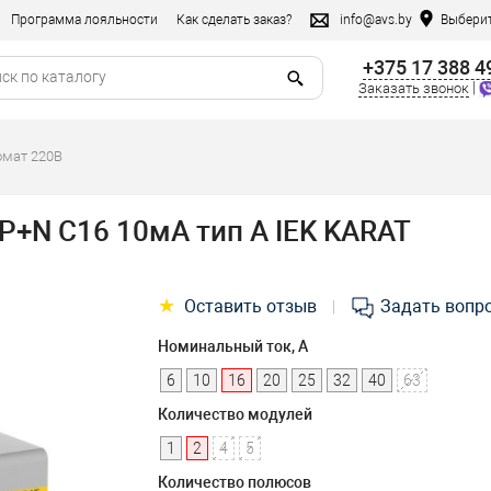
Программа лояльности
Как сделать заказ?
info@avs.by
Выберит
+375 17 388 4
|
Заказать звонок
омат 220В
+N C16 10мА тип A IEK KARAT
★
Оставить отзыв
Задать вопр
|
Номинальный ток, А
6
10
16
20
25
32
40
63
Количество модулей
1
2
4
5
Количество полюсов