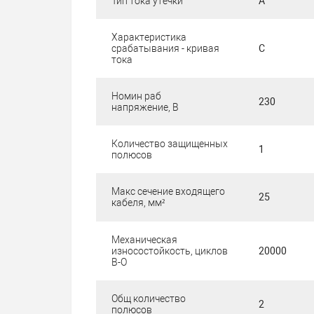
Тип тока утечки
A
Характеристика
срабатывания - кривая
C
тока
Номин раб
230
напряжение, В
Количество защищенных
1
полюсов
Макс сечение входящего
25
кабеля, мм²
Механическая
износостойкость, циклов
20000
В-О
Общ количество
2
полюсов