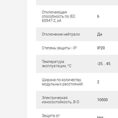
Отключающая
способность по IEC
6
60947-2, кА
Отключение нейтрали
Да
Степень защиты - IP
IP20
Температура
-25…45
эксплуатации, °C
Ширина по количеству
2
модульных расстояний
Электрическая
10000
износостойкость, В-О
Защита от
Нет