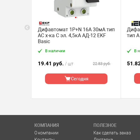
автомат
Дифавтомат 1P+N 16А 30мА тип
Дифа
0мА (AC)
АС х-ка C эл. 4,5кА АД-12 EKF
тип A
Basic
 мин. кол-во
В наличии
В 
)
51.8
19.41 руб.
22.83 руб.
/ шт
а
Сегодня
КОМПАНИЯ
ПОЛЕЗНОЕ
О компании
Как сделать заказ
Контакты
Доставка