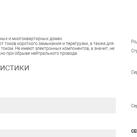
тных и многоквартирных домах.
Ро
 токов короткого замыкания и перегрузки, а также для
током. Не имеют электронных компонентов, а значит, не
Ст
жно при обрыве нейтрального провода.
ристики
Се
Се
СЕ