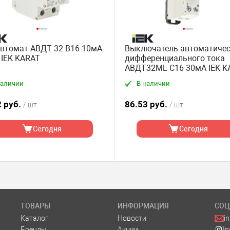
втомат АВДТ 32 B16 10мА
Выключатель автоматиче
 IEK KARAT
дифференциального тока
АВДТ32МL C16 3
наличии
В наличии
2 руб.
86.53 руб.
/ шт
/ шт
Сегодня
Сегодня
ТОВАРЫ
ИНФОРМАЦИЯ
СОЦ
Каталог
Новости
i
Бренды
Акции
I